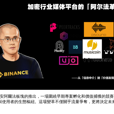
著幣安阿爾法板塊的推出，一場圍繞早期專案孵化和價值捕獲的競
與使用者的生態樞紐。這場變革不僅關乎流量爭奪，更將決定未