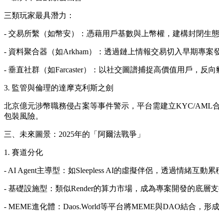
三類玩家最具潛力：
- 交易所繫（如幣安）：憑藉用戶基數與上幣權，建構封閉生
- 資料聚合器（如Arkham）：透過鏈上情報交易切入早期專案
- 垂直社群（如Farcaster）：以社交圖譜捕捉高價值用戶，反
3. 監管與倫理的達摩克利斯之劍
北京億元涉幣職務侵占案等事件警示，平台需建立KYC/AM
包裝風險。
三、未來圖景：2025年的「阿爾法戰爭」
1. 賽道分化
- AI Agent主導型：如Sleepless AI的虛擬伴侶，透過情緒
- 基礎設施型：類似Render的算力市場，成為專案開發的底層
- MEME進化體：Daos.World等平台將MEME與DAO結合