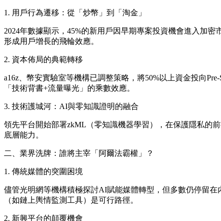
1. 用戶行為遷移：從「炒幣」到「淘金」
2024年數據顯示，45%的新用戶因早期專案投資機會進入加
形成用戶增長的飛輪效應。
2. 資本佈局的典範轉移
a16z、幣安實驗室等機構已調整策略，將50%以上資金投向Pre
「技術背書+流量曝光」的乘數效應。
3. 技術護城河：AI與零知識證明的融合
領先平台開始部署zkML（零知識機器學習），在保護隱私的前提
底層能力。
二、業界洗牌：誰將主宰「阿爾法霸權」？
1. 傳統媒體的突圍困境
儘管光明網等機構積極探討AI賦能媒體轉型，但多數仍停留
（如鏈上輿情監測工具）是可行路徑。
2. 新興平台的顛覆機會