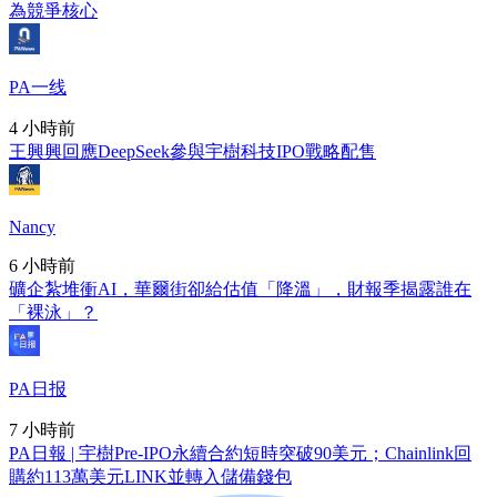
為競爭核心
PA一线
4 小時前
王興興回應DeepSeek參與宇樹科技IPO戰略配售
Nancy
6 小時前
礦企紮堆衝AI，華爾街卻給估值「降溫」，財報季揭露誰在
「裸泳」？
PA日报
7 小時前
PA日報 | 宇樹Pre-IPO永續合約短時突破90美元；Chainlink回
購約113萬美元LINK並轉入儲備錢包