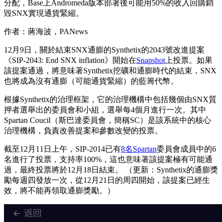
分配，Base上Andromeda版本部署後可能用50%的收入回購銷
毀SNX實現通貨緊縮。
作者：蔣海波，PANews
12月9日，關於結束SNX通膨的Synthetix的2043號改進提案
《SIP-2043: End SNX inflation》開始在
Snapshot
上投票。如果
該提案通過，將意味著Synthetix挖礦和通膨時代的結束，SNX
也將成為沒有通膨（可能通貨緊縮）的藍籌代幣。
根據Synthetix的治理框架，它的治理機構中包括幾個由SNX質
押者選舉出的委員會和小組，選舉每4個月進行一次。其中
Spartan Coucil（斯巴達委員會，簡稱SC）是該系統中的核心
治理機構，負責改善提案和參數改變的投票。
截至12月11日上午，SIP-2014已有
8名Spartan
委員會成員中的6
名進行了投票，支持率100%，這也意味著該提案極有可能通
過，最終投票將於12月18日結束。 （更新：Synthetix的通膨獎
勵每週四發放一次，從12月21日的周四開始，該提案已經生
效，將不能再領取通膨獎勵。）