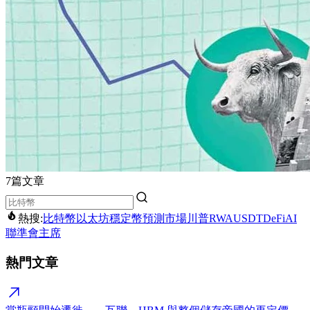
7篇文章
熱搜:
比特幣
以太坊
穩定幣
預測市場
川普
RWA
USDT
DeFi
AI
聯準會主席
熱門文章