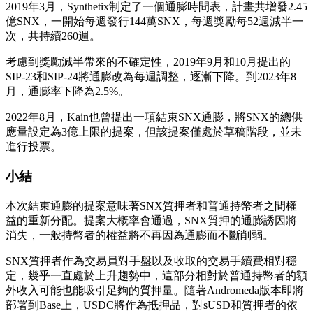
2019年3月，Synthetix制定了一個通膨時間表，計畫共增發2.45
億SNX，一開始每週發行144萬SNX，每週獎勵每52週減半一
次，共持續260週。
考慮到獎勵減半帶來的不確定性，2019年9月和10月提出的
SIP-23和SIP-24將通膨改為每週調整，逐漸下降。到2023年8
月，通膨率下降為2.5%。
2022年8月，Kain也曾提出一項結束SNX通膨，將SNX的總供
應量設定為3億上限的提案，但該提案僅處於草稿階段，並未
進行投票。
小結
本次結束通膨的提案意味著SNX質押者和普通持幣者之間權
益的重新分配。提案大概率會通過，SNX質押的通膨誘因將
消失，一般持幣者的權益將不再因為通膨而不斷削弱。
SNX質押者作為交易員對手盤以及收取的交易手續費相對穩
定，幾乎一直處於上升趨勢中，這部分相對於普通持幣者的額
外收入可能也能吸引足夠的質押量。隨著Andromeda版本即將
部署到Base上，USDC將作為抵押品，對sUSD和質押者的依