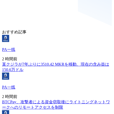
おすすめ記事
PA一线
2 時間前
某クジラが7年ぶりに3510.42 MKRを移動、現在の含み益は
150.6万ドル
PA一线
2 時間前
BTCPay、攻撃者による資金窃取後にライトニングネットワ
ークへのリモートアクセスを制限