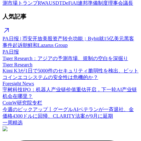
測市場
トランプ
RWA
USDT
DeFi
AI
連邦準備制度理事会議長
人気記事
PA日报 | 币安开放美股资产转仓功能；Bybit就15亿美元黑客
事件起诉朝鲜和Lazarus Group
PA日报
Tiger Research：アジアの予測市場、規制の空白を深掘り
Tiger Research
Kimi K3が1日で5000件のセキュリティ脆弱性を検出、ビット
コインエコシステムの安全性は危機的か？
Foresight News
宇树科技IPO：机器人产业链价值重估开启，下一轮AI产业链
机会在哪里？
CoinW研究院专栏
今週のピックアップ丨グーグルAIベテランが一斉退社、金
価格4300ドルに回帰、CLARITY法案が9月に延期
一周精选