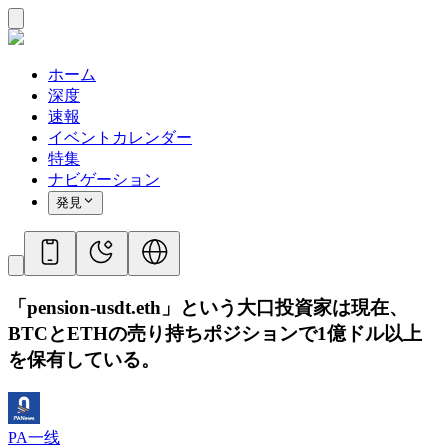
ホーム
深度
速報
イベントカレンダー
特集
ナビゲーション
発見
「pension-usdt.eth」という大口投資家は現在、
BTCとETHの売り持ちポジションで1億ドル以上
を保有している。
PA一线