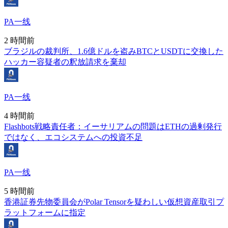
PA一线
2 時間前
ブラジルの裁判所、1.6億ドルを盗みBTCとUSDTに交換した
ハッカー容疑者の釈放請求を棄却
PA一线
4 時間前
Flashbots戦略責任者：イーサリアムの問題はETHの過剰発行
ではなく、エコシステムへの投資不足
PA一线
5 時間前
香港証券先物委員会がPolar Tensorを疑わしい仮想資産取引プ
ラットフォームに指定