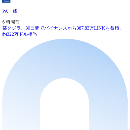
PA一线
6 時間前
某クジラ、30日間でバイナンスから387.83万LINKを蓄積、
約322万ドル相当