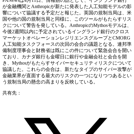
PANewsは4月11日、情報筋の話として、イングランド銀行
が金融機関とAnthropicが新たに発表した人工知能モデルの影
響について協議する予定だと報じた。英国の規制当局は、米
国や他の国の規制当局と同様に、このツールがもたらすリス
クについて警告を発している。AnthropicのMythosモデルは、
今後2週間以内に予定されているイングランド銀行のクロス
マーケットオペレーションレジリエンスグループとCMORG
人工知能タスクフォースの次回の会合の議題となる。連邦準
備制度理事会と財務省は既にこの件について緊急会合を開い
ており、カナダ銀行も金曜日に銀行や金融会社と会合を開
き、Mythosがもたらすサイバーセキュリティリスクについて
協議した。これらの会合は、新たなタイプのサイバー攻撃が
金融業界が直面する最大のリスクの一つになりつつあるとい
う規制当局の懸念の高まりを反映している。
共有先：