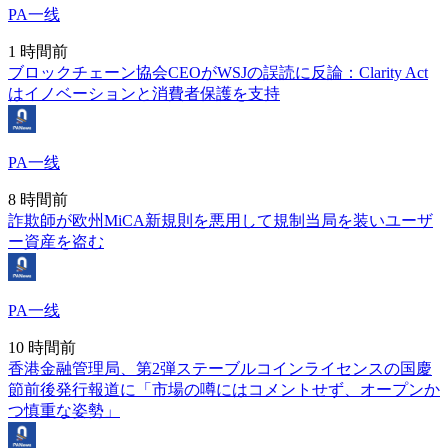
PA一线
1 時間前
ブロックチェーン協会CEOがWSJの誤読に反論：Clarity Act
はイノベーションと消費者保護を支持
PA一线
8 時間前
詐欺師が欧州MiCA新規則を悪用して規制当局を装いユーザ
ー資産を盗む
PA一线
10 時間前
香港金融管理局、第2弾ステーブルコインライセンスの国慶
節前後発行報道に「市場の噂にはコメントせず、オープンか
つ慎重な姿勢」