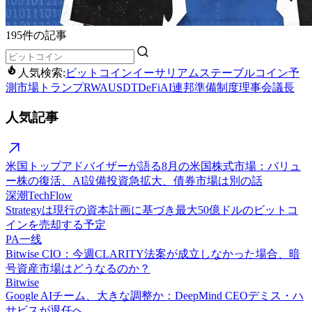
195件の記事
人気検索:
ビットコイン
イーサリアム
ステーブルコイン
予
測市場
トランプ
RWA
USDT
DeFi
AI
連邦準備制度理事会議長
人気記事
米国トップアドバイザーが語る8月の米国株式市場：バリュ
ー株の復活、AI設備投資急拡大、債券市場は別の話
深潮TechFlow
Strategyは現行の資本計画に基づき最大50億ドルのビットコ
インを売却する予定
PA一线
Bitwise CIO：今週CLARITY法案が成立しなかった場合、暗
号資産市場はどうなるのか？
Bitwise
Google AIチーム、大きな調整か：DeepMind CEOデミス・ハ
サビスが退任へ