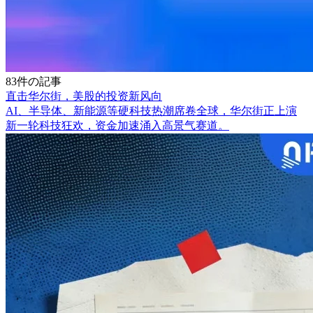
83件の記事
直击华尔街，美股的投资新风向
AI、半导体、新能源等硬科技热潮席卷全球，华尔街正上演
新一轮科技狂欢，资金加速涌入高景气赛道。