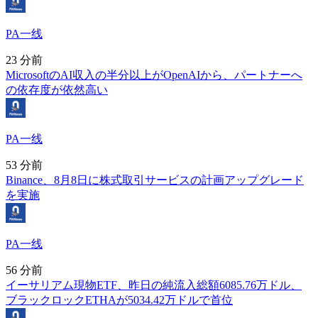
PA一线
23 分前
MicrosoftのAI収入の半分以上がOpenAIから、パートナーへ
の依存度が依然高い
PA一线
53 分前
Binance、8月8日に株式取引サービスの計画アップグレード
を実施
PA一线
56 分前
イーサリアム現物ETF、昨日の純流入総額6085.76万ドル、
ブラックロックETHAが5034.42万ドルで首位