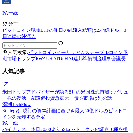
PA一线
57 分前
ビットコイン現物ETFの昨日の純流入総額は2.44億ドル、3
日連続の純流入
人気検索:
ビットコイン
イーサリアム
ステーブルコイン
予
測市場
トランプ
RWA
USDT
DeFi
AI
連邦準備制度理事会議長
人気記事
米国トップアドバイザーが語る8月の米国株式市場：バリュ
ー株の復活、AI設備投資急拡大、債券市場は別の話
深潮TechFlow
Strategyは現行の資本計画に基づき最大50億ドルのビットコ
インを売却する予定
PA一线
バイナンス、本日20:00よりbStocksトークン化証券10種を担