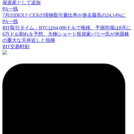
保資産として追加
PA一线
7月のDEXとCEXの現物取引量比率が過去最高の24.14%に
PA一线
BIT取引タイム：BTCは64,000ドルで推移、予測市場は8月に
6万ドル割れを予想、大物ショート投資家バリー氏が米国株
の重大な天井近しと指摘
BIT交易时刻