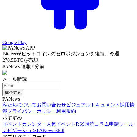
Google Play
Bitdeerがビットコインのゼロポジションを維持、今週
270.5BTCを売却
PANews 速報
7 分前
メール購読
購読する
PANews
私たちについて
お問い合わせ
ビジュアルドキュメント
採用情
報
プライバシーポリシー
利用規約
おすすめ
イベントカレンダー
人気イベント
RSS購読
コラム申請
ツール
ナビゲーション
PANews Skill
アプリダウンロード