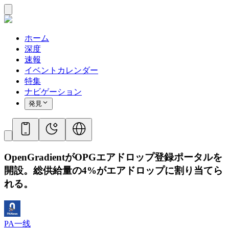
ホーム
深度
速報
イベントカレンダー
特集
ナビゲーション
発見
OpenGradientがOPGエアドロップ登録ポータルを
開設。総供給量の4%がエアドロップに割り当てら
れる。
PA一线