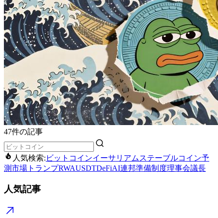
47件の記事
人気検索:
ビットコイン
イーサリアム
ステーブルコイン
予
測市場
トランプ
RWA
USDT
DeFi
AI
連邦準備制度理事会議長
人気記事