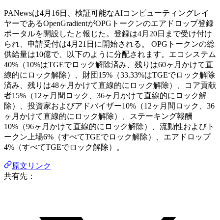
PANewsは4月16日、検証可能なAIコンピューティングレイ
ヤーであるOpenGradientがOPGトークンのエアドロップ登録
ポータルを開設したと報じた。登録は4月20日まで受け付け
られ、申請受付は4月21日に開始される。 OPGトークンの総
供給量は10億で、以下のように分配されます。エコシステム
40%（10%はTGEでロック解除済み、残りは60ヶ月かけて直
線的にロック解除）、財団15%（33.33%はTGEでロック解除
済み、残りは48ヶ月かけて直線的にロック解除）、コア貢献
者15%（12ヶ月間ロック、36ヶ月かけて直線的にロック解
除）、投資家およびアドバイザー10%（12ヶ月間ロック、36
ヶ月かけて直線的にロック解除）、ステーキング報酬
10%（96ヶ月かけて直線的にロック解除）、流動性およびト
ークン上場6%（すべてTGEでロック解除）、エアドロップ
4%（すべてTGEでロック解除）。
原文リンク
共有先：