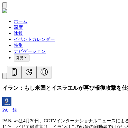
ホーム
深度
速報
イベントカレンダー
特集
ナビゲーション
発見
イラン：もし米国とイスラエルが再び報復攻撃を仕
PA一线
PANewsは4月20日、CCTVインターナショナルニュー
じた。バガエ報道官は、イランはこの戦争の扇動者ではない