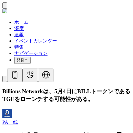
ホーム
深度
速報
イベントカレンダー
特集
ナビゲーション
発見
Billions Networkは、5月4日にBILLトークンである
TGEをローンチする可能性がある。
PA一线