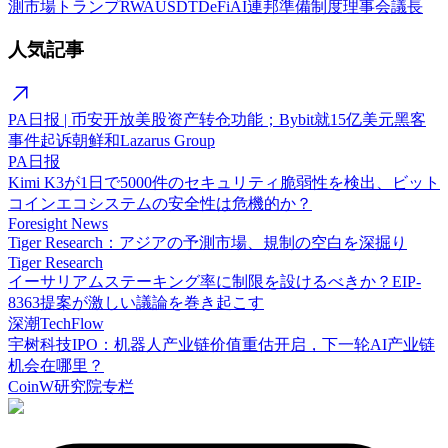
測市場
トランプ
RWA
USDT
DeFi
AI
連邦準備制度理事会議長
人気記事
PA日报 | 币安开放美股资产转仓功能；Bybit就15亿美元黑客
事件起诉朝鲜和Lazarus Group
PA日报
Kimi K3が1日で5000件のセキュリティ脆弱性を検出、ビット
コインエコシステムの安全性は危機的か？
Foresight News
Tiger Research：アジアの予測市場、規制の空白を深掘り
Tiger Research
イーサリアムステーキング率に制限を設けるべきか？EIP-
8363提案が激しい議論を巻き起こす
深潮TechFlow
宇树科技IPO：机器人产业链价值重估开启，下一轮AI产业链
机会在哪里？
CoinW研究院专栏