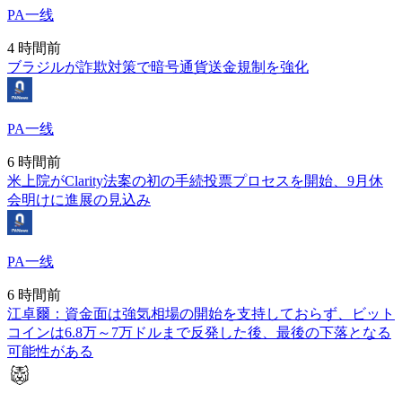
PA一线
4 時間前
ブラジルが詐欺対策で暗号通貨送金規制を強化
PA一线
6 時間前
米上院がClarity法案の初の手続投票プロセスを開始、9月休
会明けに進展の見込み
PA一线
6 時間前
江卓爾：資金面は強気相場の開始を支持しておらず、ビット
コインは6.8万～7万ドルまで反発した後、最後の下落となる
可能性がある