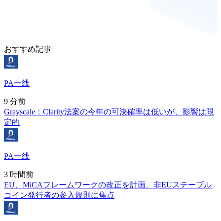
おすすめ記事
PA一线
9 分前
Grayscale：Clarity法案の今年の可決確率は低いが、影響は限
定的
PA一线
3 時間前
EU、MiCAフレームワークの改正を計画、非EUステーブル
コイン発行者の参入規則に焦点