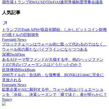
測市場
トランプ
RWA
USDT
DeFi
AI
連邦準備制度理事会議長
人気記事
トランプのTruth APIが収益化開始、しかしビットコイン財務
が5億ドルの巨額損失
Foresight News
ブロックチェーンはウォール街に取って代わるのではなく、
ウォール街の新たなパイプラインになりつつある
深潮TechFlow
あるAIテーマ型ファンドが大損する中、他のヘッジファン
ドの7月のパフォーマンスはどうだったのか？
区块律动BlockBeats
2000万ドルの「合法的」な強奪後、BONKはUpbitに完全に
見放される
Foresight News
鉱業企業がAIに殺到する中、ウォール街はバリュエーショ
ンを「冷却」、決算シーズンで「裸で泳ぐ」者が明らかに？
Nancy