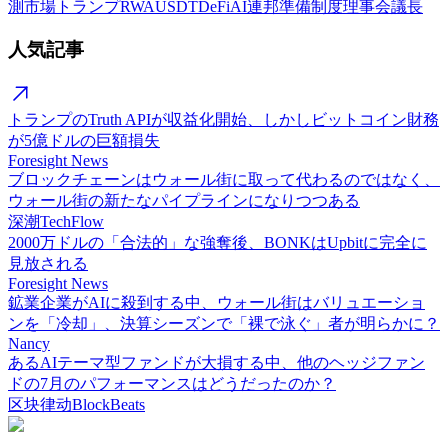
測市場
トランプ
RWA
USDT
DeFi
AI
連邦準備制度理事会議長
人気記事
トランプのTruth APIが収益化開始、しかしビットコイン財務
が5億ドルの巨額損失
Foresight News
ブロックチェーンはウォール街に取って代わるのではなく、
ウォール街の新たなパイプラインになりつつある
深潮TechFlow
2000万ドルの「合法的」な強奪後、BONKはUpbitに完全に
見放される
Foresight News
鉱業企業がAIに殺到する中、ウォール街はバリュエーショ
ンを「冷却」、決算シーズンで「裸で泳ぐ」者が明らかに？
Nancy
あるAIテーマ型ファンドが大損する中、他のヘッジファン
ドの7月のパフォーマンスはどうだったのか？
区块律动BlockBeats