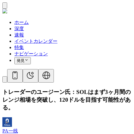
ホーム
深度
速報
イベントカレンダー
特集
ナビゲーション
発見
トレーダーのユージーン氏：SOLはまず3ヶ月間の
レンジ相場を突破し、120ドルを目指す可能性があ
る。
PA一线