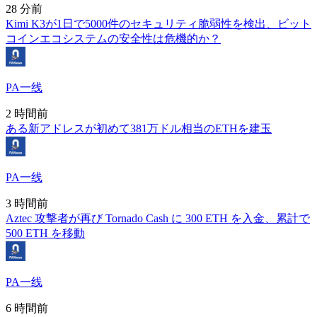
28 分前
Kimi K3が1日で5000件のセキュリティ脆弱性を検出、ビット
コインエコシステムの安全性は危機的か？
PA一线
2 時間前
ある新アドレスが初めて381万ドル相当のETHを建玉
PA一线
3 時間前
Aztec 攻撃者が再び Tornado Cash に 300 ETH を入金、累計で
500 ETH を移動
PA一线
6 時間前