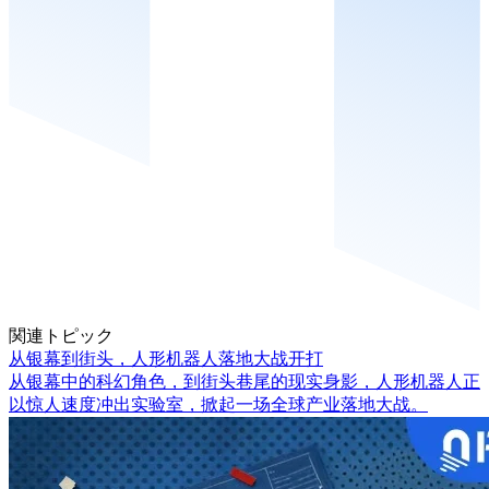
関連トピック
从银幕到街头，人形机器人落地大战开打
从银幕中的科幻角色，到街头巷尾的现实身影，人形机器人正
以惊人速度冲出实验室，掀起一场全球产业落地大战。