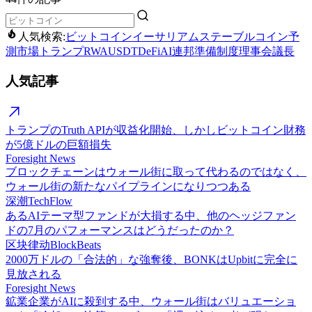
人気検索:
ビットコイン
イーサリアム
ステーブルコイン
予
測市場
トランプ
RWA
USDT
DeFi
AI
連邦準備制度理事会議長
人気記事
トランプのTruth APIが収益化開始、しかしビットコイン財務
が5億ドルの巨額損失
Foresight News
ブロックチェーンはウォール街に取って代わるのではなく、
ウォール街の新たなパイプラインになりつつある
深潮TechFlow
あるAIテーマ型ファンドが大損する中、他のヘッジファン
ドの7月のパフォーマンスはどうだったのか？
区块律动BlockBeats
2000万ドルの「合法的」な強奪後、BONKはUpbitに完全に
見放される
Foresight News
鉱業企業がAIに殺到する中、ウォール街はバリュエーショ