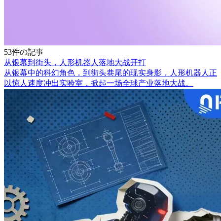
53件の記事
从银幕到街头，人形机器人落地大战开打
从银幕中的科幻角色，到街头巷尾的现实身影，人形机器人正
以惊人速度冲出实验室，掀起一场全球产业落地大战。