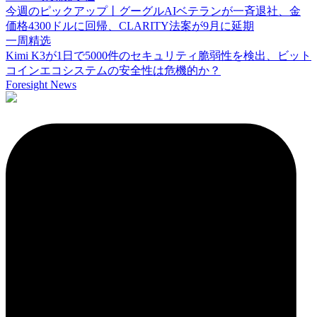
今週のピックアップ丨グーグルAIベテランが一斉退社、金
価格4300ドルに回帰、CLARITY法案が9月に延期
一周精选
Kimi K3が1日で5000件のセキュリティ脆弱性を検出、ビット
コインエコシステムの安全性は危機的か？
Foresight News