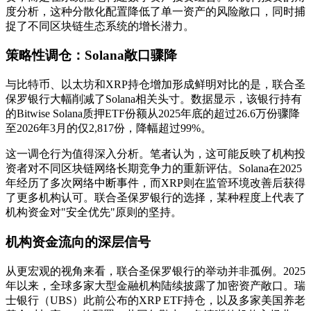
度分析，这种分散化配置降低了单一资产的风险敞口，同时捕
捉了不同区块链生态系统的增长潜力。
策略性调仓：Solana敞口骤降
与比特币、以太坊和XRP持仓增加形成鲜明对比的是，联合圣
保罗银行大幅削减了Solana相关头寸。数据显示，该银行持有
的Bitwise Solana质押ETF份额从2025年底的超过26.6万份骤降
至2026年3月的仅2,817份，降幅超过99%。
这一调仓行为值得深入分析。笔者认为，这可能反映了机构投
资者对不同区块链网络长期竞争力的重新评估。Solana在2025
年经历了多次网络中断事件，而XRP则在监管环境改善后获得
了更多机构认可。联合圣保罗银行的选择，某种程度上代表了
机构资金对"安全优先"原则的坚持。
机构资金流向的深层信号
从更宏观的视角来看，联合圣保罗银行的举动并非孤例。2025
年以来，全球多家大型金融机构陆续披露了加密资产敞口。瑞
士银行（UBS）此前公布的XRP ETF持仓，以及多家美国养老