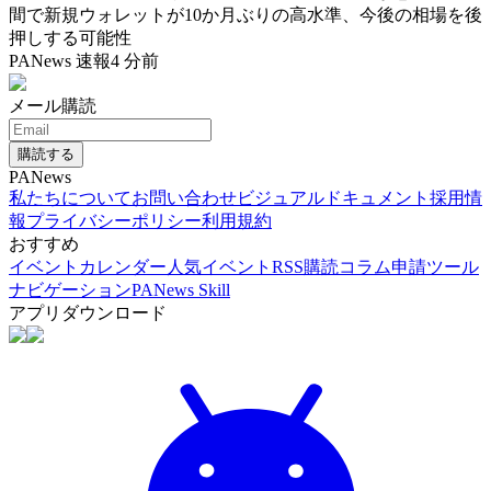
間で新規ウォレットが10か月ぶりの高水準、今後の相場を後
押しする可能性
PANews 速報
4 分前
メール購読
購読する
PANews
私たちについて
お問い合わせ
ビジュアルドキュメント
採用情
報
プライバシーポリシー
利用規約
おすすめ
イベントカレンダー
人気イベント
RSS購読
コラム申請
ツール
ナビゲーション
PANews Skill
アプリダウンロード