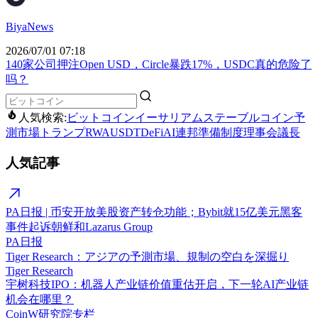
BiyaNews
2026/07/01 07:18
140家公司押注Open USD，Circle暴跌17%，USDC真的危险了
吗？
人気検索:
ビットコイン
イーサリアム
ステーブルコイン
予
測市場
トランプ
RWA
USDT
DeFi
AI
連邦準備制度理事会議長
人気記事
PA日报 | 币安开放美股资产转仓功能；Bybit就15亿美元黑客
事件起诉朝鲜和Lazarus Group
PA日报
Tiger Research：アジアの予測市場、規制の空白を深掘り
Tiger Research
宇树科技IPO：机器人产业链价值重估开启，下一轮AI产业链
机会在哪里？
CoinW研究院专栏