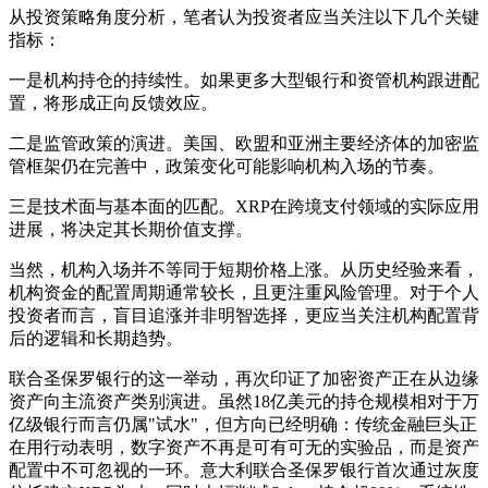
从投资策略角度分析，笔者认为投资者应当关注以下几个关键
指标：
一是机构持仓的持续性。如果更多大型银行和资管机构跟进配
置，将形成正向反馈效应。
二是监管政策的演进。美国、欧盟和亚洲主要经济体的加密监
管框架仍在完善中，政策变化可能影响机构入场的节奏。
三是技术面与基本面的匹配。XRP在跨境支付领域的实际应用
进展，将决定其长期价值支撑。
当然，机构入场并不等同于短期价格上涨。从历史经验来看，
机构资金的配置周期通常较长，且更注重风险管理。对于个人
投资者而言，盲目追涨并非明智选择，更应当关注机构配置背
后的逻辑和长期趋势。
联合圣保罗银行的这一举动，再次印证了加密资产正在从边缘
资产向主流资产类别演进。虽然18亿美元的持仓规模相对于万
亿级银行而言仍属"试水"，但方向已经明确：传统金融巨头正
在用行动表明，数字资产不再是可有可无的实验品，而是资产
配置中不可忽视的一环。意大利联合圣保罗银行首次通过灰度