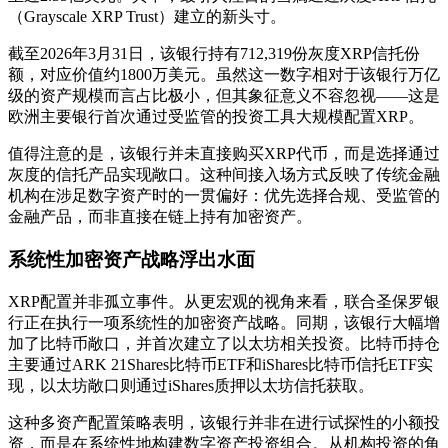
（Grayscale XRP Trust）建立的新头寸。
截至2026年3月31日，该银行持有712,319份灰度XRP信托份
额，对应价值约1800万美元。虽然这一数字相对于该银行万亿
级的资产规模而言占比极小，但其象征意义不容忽视——这是
欧洲主要银行首次通过受监管的投资工具大规模配置XRP。
值得注意的是，该银行并未直接购买XRP代币，而是选择通过
灰度的信托产品实现敞口。这种间接入场方式反映了传统金融
机构在涉足数字资产时的一贯偏好：优先选择合规、受监管的
金融产品，而非直接在链上持有加密资产。
系统性加密资产战略浮出水面
XRP配置并非孤立事件。从更宏观的视角来看，联合圣保罗银
行正在执行一项系统性的加密资产战略。同期，该银行大幅增
加了比特币敞口，并首次建立了以太坊相关投资。比特币持仓
主要通过ARK 21Shares比特币ETF和iShares比特币信托ETF实
现，以太坊敞口则通过iShares质押以太坊信托获取。
这种多资产配置策略表明，该银行并非在进行试探性的小额投
资，而是在系统性地构建数字资产投资组合。从机构投资的角