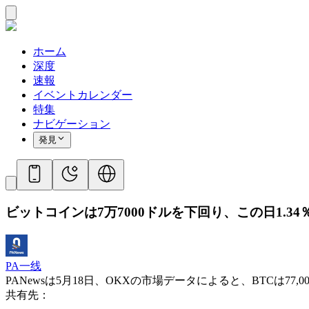
ホーム
深度
速報
イベントカレンダー
特集
ナビゲーション
発見
ビットコインは7万7000ドルを下回り、この日1.3
PA一线
PANewsは5月18日、OKXの市場データによると、BTCは77
共有先：