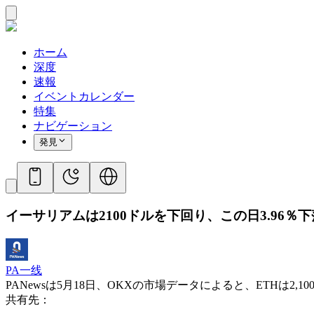
ホーム
深度
速報
イベントカレンダー
特集
ナビゲーション
発見
イーサリアムは2100ドルを下回り、この日3.96％
PA一线
PANewsは5月18日、OKXの市場データによると、ETHは2,
共有先：