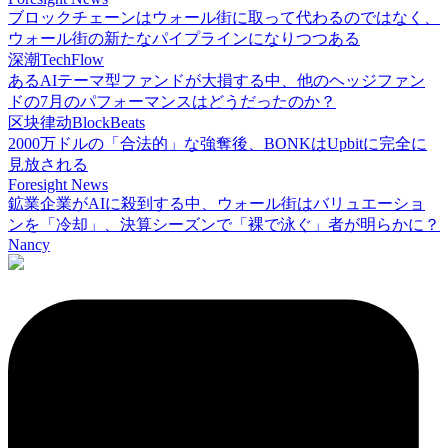
ブロックチェーンはウォール街に取って代わるのではなく、
ウォール街の新たなパイプラインになりつつある
深潮TechFlow
あるAIテーマ型ファンドが大損する中、他のヘッジファン
ドの7月のパフォーマンスはどうだったのか？
区块律动BlockBeats
2000万ドルの「合法的」な強奪後、BONKはUpbitに完全に
見放される
Foresight News
鉱業企業がAIに殺到する中、ウォール街はバリュエーショ
ンを「冷却」、決算シーズンで「裸で泳ぐ」者が明らかに？
Nancy