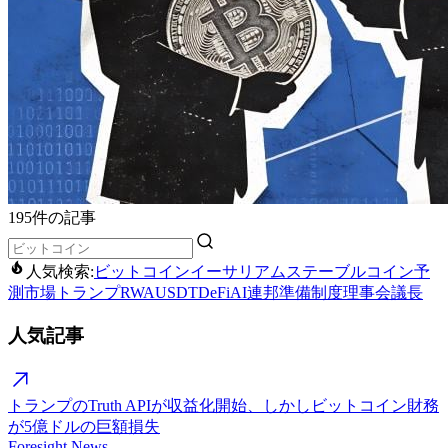
195件の記事
人気検索:
ビットコイン
イーサリアム
ステーブルコイン
予
測市場
トランプ
RWA
USDT
DeFi
AI
連邦準備制度理事会議長
人気記事
トランプのTruth APIが収益化開始、しかしビットコイン財務
が5億ドルの巨額損失
Foresight News