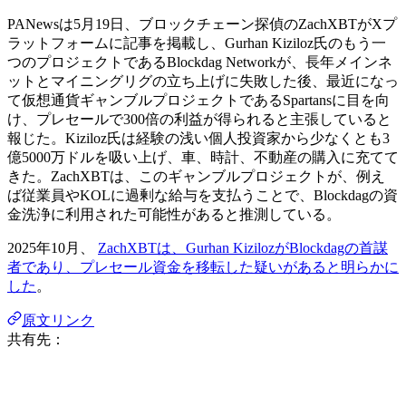
PANewsは5月19日、ブロックチェーン探偵のZachXBTがXプ
ラットフォームに記事を掲載し、Gurhan Kiziloz氏のもう一
つのプロジェクトであるBlockdag Networkが、長年メインネ
ットとマイニングリグの立ち上げに失敗した後、最近になっ
て仮想通貨ギャンブルプロジェクトであるSpartansに目を向
け、プレセールで300倍の利益が得られると主張していると
報じた。Kiziloz氏は経験の浅い個人投資家から少なくとも3
億5000万ドルを吸い上げ、車、時計、不動産の購入に充てて
きた。ZachXBTは、このギャンブルプロジェクトが、例え
ば従業員やKOLに過剰な給与を支払うことで、Blockdagの資
金洗浄に利用された可能性があると推測している。
2025年10月、
ZachXBTは、Gurhan KizilozがBlockdagの首謀
者であり、プレセール資金を移転した疑いがあると明らかに
した
。
原文リンク
共有先：