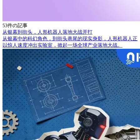
53件の記事
从银幕到街头，人形机器人落地大战开打
从银幕中的科幻角色，到街头巷尾的现实身影，人形机器人正
以惊人速度冲出实验室，掀起一场全球产业落地大战。