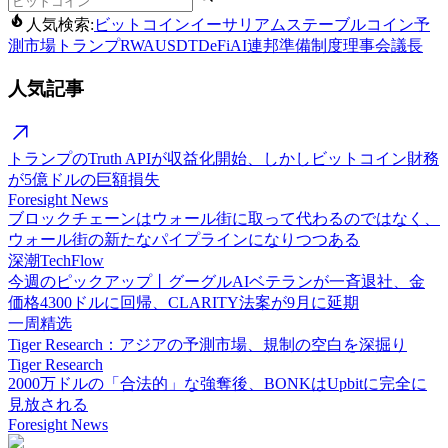
人気検索:
ビットコイン
イーサリアム
ステーブルコイン
予
測市場
トランプ
RWA
USDT
DeFi
AI
連邦準備制度理事会議長
人気記事
トランプのTruth APIが収益化開始、しかしビットコイン財務
が5億ドルの巨額損失
Foresight News
ブロックチェーンはウォール街に取って代わるのではなく、
ウォール街の新たなパイプラインになりつつある
深潮TechFlow
今週のピックアップ丨グーグルAIベテランが一斉退社、金
価格4300ドルに回帰、CLARITY法案が9月に延期
一周精选
Tiger Research：アジアの予測市場、規制の空白を深掘り
Tiger Research
2000万ドルの「合法的」な強奪後、BONKはUpbitに完全に
見放される
Foresight News