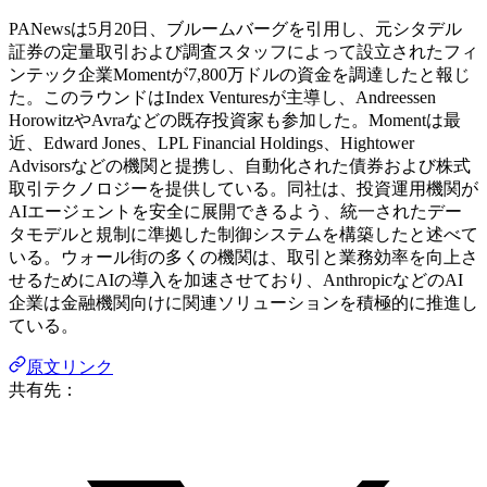
PANewsは5月20日、ブルームバーグを引用し、元シタデル
証券の定量取引および調査スタッフによって設立されたフィ
ンテック企業Momentが7,800万ドルの資金を調達したと報じ
た。このラウンドはIndex Venturesが主導し、Andreessen
HorowitzやAvraなどの既存投資家も参加した。Momentは最
近、Edward Jones、LPL Financial Holdings、Hightower
Advisorsなどの機関と提携し、自動化された債券および株式
取引テクノロジーを提供している。同社は、投資運用機関が
AIエージェントを安全に展開できるよう、統一されたデー
タモデルと規制に準拠した制御システムを構築したと述べて
いる。ウォール街の多くの機関は、取引と業務効率を向上さ
せるためにAIの導入を加速させており、AnthropicなどのAI
企業は金融機関向けに関連ソリューションを積極的に推進し
ている。
原文リンク
共有先：