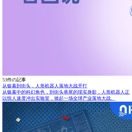
53件の記事
从银幕到街头，人形机器人落地大战开打
从银幕中的科幻角色，到街头巷尾的现实身影，人形机器人正
以惊人速度冲出实验室，掀起一场全球产业落地大战。