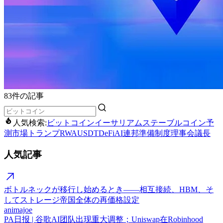
83件の記事
人気検索:
ビットコイン
イーサリアム
ステーブルコイン
予
測市場
トランプ
RWA
USDT
DeFi
AI
連邦準備制度理事会議長
人気記事
ボトルネックが移行し始めるとき——相互接続、HBM、そ
してストレージ帝国全体の再価格設定
animajoe
PA日报 | 谷歌AI团队出现重大调整；Uniswap在Robinhood