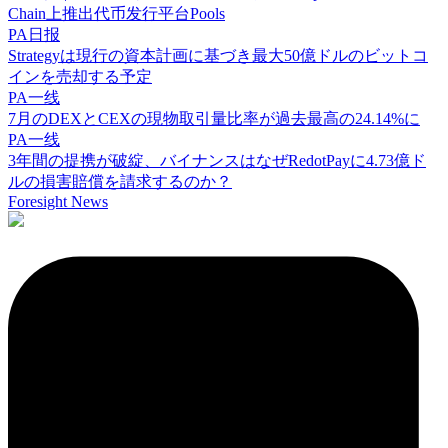
Chain上推出代币发行平台Pools
PA日报
Strategyは現行の資本計画に基づき最大50億ドルのビットコ
インを売却する予定
PA一线
7月のDEXとCEXの現物取引量比率が過去最高の24.14%に
PA一线
3年間の提携が破綻、バイナンスはなぜRedotPayに4.73億ド
ルの損害賠償を請求するのか？
Foresight News