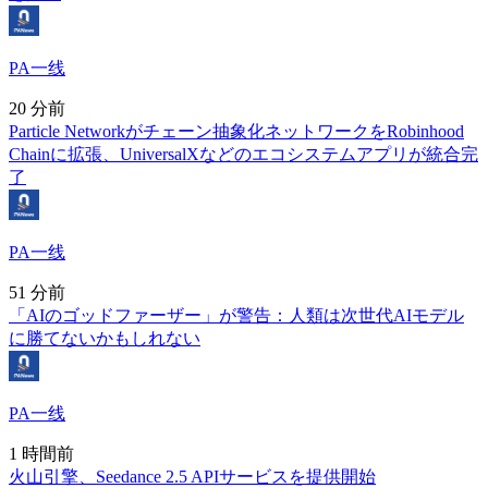
PA一线
20 分前
Particle Networkがチェーン抽象化ネットワークをRobinhood
Chainに拡張、UniversalXなどのエコシステムアプリが統合完
了
PA一线
51 分前
「AIのゴッドファーザー」が警告：人類は次世代AIモデル
に勝てないかもしれない
PA一线
1 時間前
火山引擎、Seedance 2.5 APIサービスを提供開始