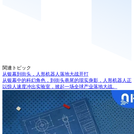
関連トピック
从银幕到街头，人形机器人落地大战开打
从银幕中的科幻角色，到街头巷尾的现实身影，人形机器人正
以惊人速度冲出实验室，掀起一场全球产业落地大战。