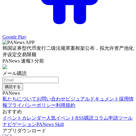
Google Play
韩国证券型代币发行二级法规草案框架公布，拟允许资产池化
并设定交易限额
PANews 速報
3 分前
メール購読
購読する
PANews
私たちについて
お問い合わせ
ビジュアルドキュメント
採用情
報
プライバシーポリシー
利用規約
おすすめ
イベントカレンダー
人気イベント
RSS購読
コラム申請
ツール
ナビゲーション
PANews Skill
アプリダウンロード