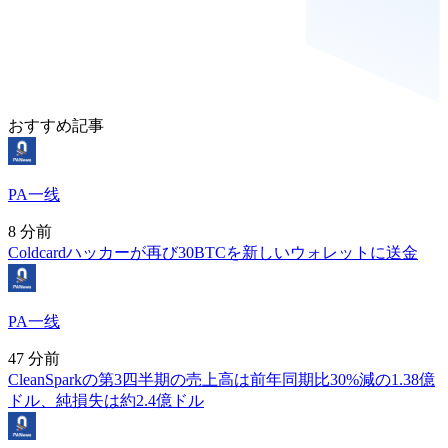
おすすめ記事
PA一线
8 分前
Coldcardハッカーが再び30BTCを新しいウォレットに送金
PA一线
47 分前
CleanSparkの第3四半期の売上高は前年同期比30%減の1.38億
ドル、純損失は約2.4億ドル