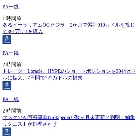
PA一线
1 時間前
あるイーサリアムOGクジラ、2か月で累計910万ドルを投じ
て391万LITを購入
PA一线
2 時間前
トレーダーLoracle、HYPEのショートポジションを3044万ド
ルに拡大、7日間で227万ドルの損失
PA一线
2 時間前
マスクのAI百科事典Grokipediaが数ヶ月未更新と判明、編集
リクエストが処理されず