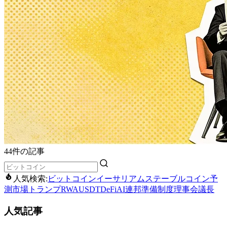
44件の記事
人気検索:
ビットコイン
イーサリアム
ステーブルコイン
予
測市場
トランプ
RWA
USDT
DeFi
AI
連邦準備制度理事会議長
人気記事