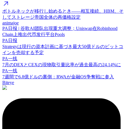
ボトルネックが移行し始めるとき——相互接続、HBM、そ
してストレージ帝国全体の再価格設定
animajoe
PA日报 | 谷歌AI团队出现重大调整；Uniswap在Robinhood
Chain上推出代币发行平台Pools
PA日报
Strategyは現行の資本計画に基づき最大50億ドルのビットコ
インを売却する予定
PA一线
7月のDEXとCEXの現物取引量比率が過去最高の24.14%に
PA一线
7週間で6.8億ドルの裏側：RWAが金融OS争奪戦に参入
Biteye