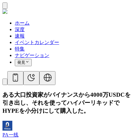
ホーム
深度
速報
イベントカレンダー
特集
ナビゲーション
発見
ある大口投資家がバイナンスから4000万USDCを
引き出し、それを使ってハイパーリキッドで
HYPEを小分けにして購入した。
PA一线