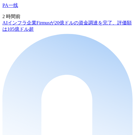
PA一线
2 時間前
AIインフラ企業Firmusが20億ドルの資金調達を完了、評価額
は105億ドル超