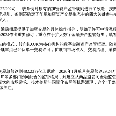
（POJK 27/2024），该条例对原有的加密资产监管规则进行了
管规则。条例还确定了印尼加密资产交易生态中的四大关键参与者
管人。
24号通函，通函相应提供了加密交易的具体操作指导，明确了许可申请
对POJK 27/2024作出重要修订，重点在于扩大数字金融资产监
模式，转向以OJK为核心机构的数字金融资产监管框架。随着POJ
者的合规重点已经从单一交易许可，扩展到市场准入、交易治理、
总额达到482.23万亿印尼盾，2026年1月单月交易额达29
、DJP等多部门协同配合的监管格局，到建立从商品监管向金融
庞大的市场需求、技术创新与国际化布局等机遇涌现，这个“千岛
持续关注。