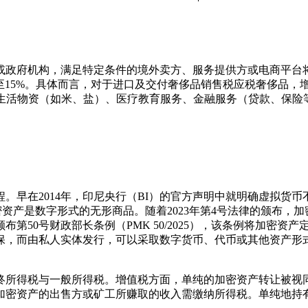
政府机构，满足特定条件的境外卖方、服务提供方或电商平台将被
%至15%。具体而言，对于进口及交付奢侈品销售税应税奢侈品，
对基本生活物资（如米、盐）、医疗教育服务、金融服务（贷款、保
早在2014年，印尼央行（BI）的官方声明中就明确虚拟货币
密资产是数字形式的无形商品。随着2023年第4号法律的颁布，加密资产被
府颁布第50号财政部长条例（PMK 50/2025），该条例将加
私人实体发行，可以采取数字货币、代币或其他资产形式，包括有抵押（b
终所得税与一般所得税。增值税方面，单纯的加密资产转让被视
加密资产的出售方或矿工所赚取的收入需缴纳所得税。单纯地持