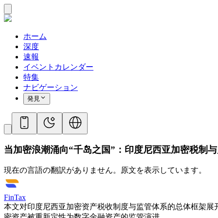
ホーム
深度
速報
イベントカレンダー
特集
ナビゲーション
発見
当加密浪潮涌向“千岛之国”：印度尼西亚加密税制
現在の言語の翻訳がありません。原文を表示しています。
FinTax
本文对印度尼西亚加密资产税收制度与监管体系的总体框架展开
密资产被重新定性为数字金融资产的监管演进。