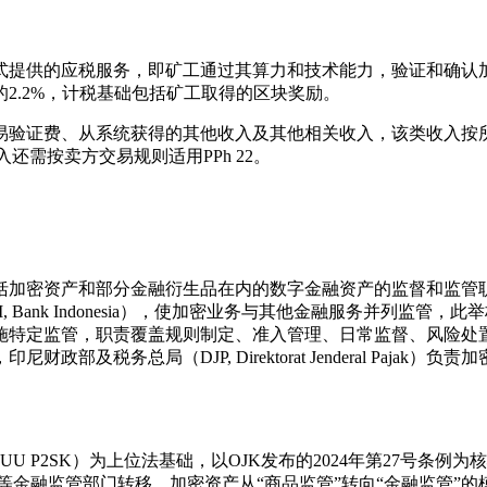
式提供的应税服务，即矿工通过其算力和技术能力，验证和确认
2.2%，计税基础包括矿工取得的区块奖励。
易验证费、从系统获得的其他收入及其他相关收入，该类收入按
还需按卖方交易规则适用PPh 22。
括加密资产和部分金融衍生品在内的数字金融资产的监督和监管职责
尼西亚银行（BI, Bank Indonesia），使加密业务与其他金融服
施特定监管，职责覆盖规则制定、准入管理、日常监督、风险处
税务总局（DJP, Direktorat Jenderal Pajak）
。
U P2SK）为上位法基础，以OJK发布的2024年第27号条例为
、BI等金融监管部门转移，加密资产从“商品监管”转向“金融监管”