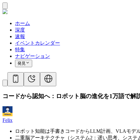
ホーム
深度
速報
イベントカレンダー
特集
ナビゲーション
発見
コードから認知へ：ロボット脳の進化を1万語で解
Felix
ロボット知能は手書きコードからLLM計画、VLAモデ
二重脳アーキテクチャ（システム2：遅い思考、システ