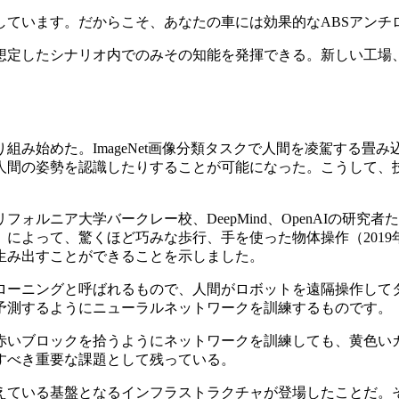
しています。だからこそ、あなたの車には効果的なABSアンチ
想定したシナリオ内でのみその知能を発揮できる。新しい工場
り組み始めた。ImageNet画像分類タスクで人間を凌駕する畳
人間の姿勢を認識したりすることが可能になった。こうして、
。
ォルニア大学バークレー校、DeepMind、OpenAIの研
よって、驚くほど巧みな歩行、手を使った物体操作（2019年
生み出すことができることを示しました。
ローニングと呼ばれるもので、人間がロボットを遠隔操作して
予測するようにニューラルネットワークを訓練するものです。
赤いブロックを拾うようにネットワークを訓練しても、黄色い
すべき重要な課題として残っている。
ている基盤となるインフラストラクチャが登場したことだ。それは