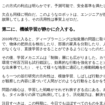
この方式の利点は明らかです。予測可能で、安全基準を満た
欠点も同様に明白だ。このようなロボットは、エンジニアが
故障してしまう。その汎用性は事実上ゼロだ。
第二に、機械学習が静かに介入する。
2010年代に入ると、ディープラーニングは知覚層の問題に取
で、物体の把持点を検出したり、部屋の家具を分割したり、
がなくなり、直接学習させることができるようになったのだ
その後、学習メカニズムは「制御」層にも広がりました。カリフ
環境で何百万回も試行錯誤し、効果的な行動を強化すること）に
な出来事でした）、そして様々な地形に適応した移動戦略を
もう一つの並行研究の方向性は、模倣学習、しばしば行動ク
が観察した内容に基づいて人間がどのような行動をとるかを
問題の核心は、学習した戦略がそれぞれ狭すぎる点にある。
も、タイル張りの床では転倒してしまう。汎化能力は、解決
注目すべきは、この時期に、今日でもほぼすべてのものを支え