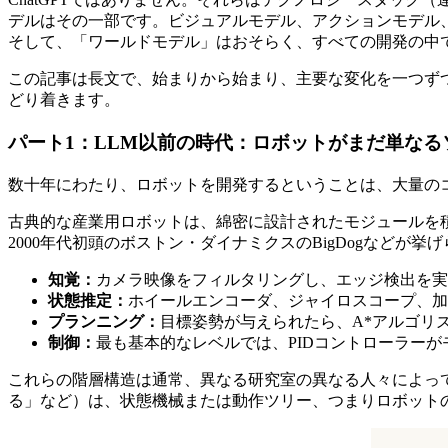
デルはその一部です。ビジュアルモデル、アクションモデル
そして、「ワールドモデル」はおそらく、すべての開発の中
この記事は長文で、始まりから始まり、主要な変化を一つず
どり着きます。
パート1：LLM以前の時代：ロボットがまだ単な
数十年にわたり、ロボットを開発するということは、大量の
古典的な産業用ロボットは、綿密に設計されたモジュールを積
2000年代初頭のボストン・ダイナミクスのBigDogなどが挙
知覚：
カメラ映像をフィルタリングし、エッジ検出を実
状態推定：
ホイールエンコーダ、ジャイロスコープ、加
プランニング：
目標姿勢が与えられたら、A*アルゴリ
制御：
最も基本的なレベルでは、PIDコントローラー
これらの階層構造は通常、異なる研究室の異なる人々によっ
る」など）は、状態機械または動作ツリー、つまりロボット