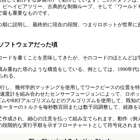
、ビヘイビアツリー、古典的な制御ループ、そして「ワールド
で最も重要なものです。
つ順に説明し、最終的に現在の段階、つまりロボットが世界に
るソフトウェアだった頃
コードを書くことを意味してきたが、そのコードのほとんどは
み重ねた塔のような構造をしている。例としては、1990年
げられる。
行し、幾何学的マッチングを使用してワークピースの位置を特
速度計を組み合わせたセンサーフュージョンによって、ロボッ
ズムやRRTアルゴリズムなどのアルゴリズムを使用して、既知
がモーターのトルクを毎秒数百回または数千回調整して、経路を
て作成され、細心の注意を払って組み立てられます。動作（例
の段階的な実行手順を示すフローチャートとして符号化されま