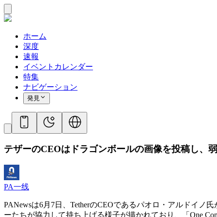
ホーム
深度
速報
イベントカレンダー
特集
ナビゲーション
発見
テザーのCEOはドラゴンボールの画像を投稿し、
PA一线
PANewsは6月7日、TetherのCEOであるパオロ・ア
ーたちが協力して持ち上げる様子が描かれており、「One C