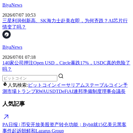
BiyaNews
2026/07/07 10:53
三星利润创新高、SK海力士赴美在即，为何齐跌？AI芯片行
情变了吗？
BiyaNews
2026/07/01 07:18
140家公司押注Open USD，Circle暴跌17%，USDC真的危险了
吗？
人気検索:
ビットコイン
イーサリアム
ステーブルコイン
予
測市場
トランプ
RWA
USDT
DeFi
AI
連邦準備制度理事会議長
人気記事
PA日报 | 币安开放美股资产转仓功能；Bybit就15亿美元黑客
事件起诉朝鲜和Lazarus Group