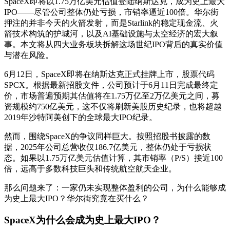
SpaceX即将以1.75万亿美元估值登陆纳斯达克，成为史上最大
IPO——尽管公司整体仍处亏损，市销率逼近100倍。华尔街
押注的并非今天的火箭发射，而是Starlink的稳定现金流、火
箭技术构筑的护城河，以及AI基础设施与太空经济的宏大叙
事。本文将从四大业务板块拆解这场世纪IPO背后的真实价值
与潜在风险。
6月12日，SpaceX即将在纳斯达克正式挂牌上市，股票代码
SPCX。根据最新招股文件，公司预计于6月11日完成最终定
价，市场普遍预期其估值将在1.75万亿至2万亿美元之间，募
资规模约750亿美元，这不仅将刷新美股历史纪录，也将超越
2019年沙特阿美创下的全球最大IPO纪录。
然而，围绕SpaceX的争议同样巨大。按照招股书披露的数
据，2025年公司总营收仅186.7亿美元，整体仍处于亏损状
态。如果以1.75万亿美元估值计算，其市销率（P/S）接近100
倍，远高于多数科技巨头和传统航空航天企业。
那么问题来了：一家仍未实现整体盈利的公司，为什么能够成
为史上最大IPO？华尔街究竟在买什么？
SpaceX为什么会成为史上最大IPO？