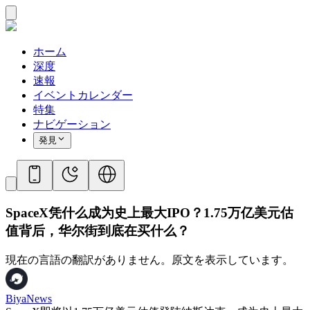
ホーム
深度
速報
イベントカレンダー
特集
ナビゲーション
発見
SpaceX凭什么成为史上最大IPO？1.75万亿美元估
值背后，华尔街到底在买什么？
現在の言語の翻訳がありません。原文を表示しています。
BiyaNews