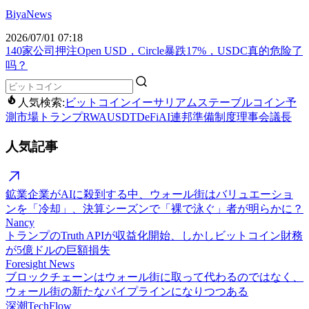
BiyaNews
2026/07/01 07:18
140家公司押注Open USD，Circle暴跌17%，USDC真的危险了
吗？
人気検索:
ビットコイン
イーサリアム
ステーブルコイン
予
測市場
トランプ
RWA
USDT
DeFi
AI
連邦準備制度理事会議長
人気記事
鉱業企業がAIに殺到する中、ウォール街はバリュエーショ
ンを「冷却」、決算シーズンで「裸で泳ぐ」者が明らかに？
Nancy
トランプのTruth APIが収益化開始、しかしビットコイン財務
が5億ドルの巨額損失
Foresight News
ブロックチェーンはウォール街に取って代わるのではなく、
ウォール街の新たなパイプラインになりつつある
深潮TechFlow