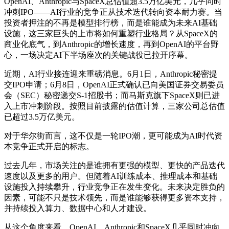
OpenAI、Anthropic与SpaceX总估值超3.5万亿美元，几乎同时
冲刺IPO——AI行业的竞争正从技术迭代转向资本耐力赛。当
投资者押注的不再是模型排行榜，而是谁能成为未来AI基础
设施，这三家巨头的上市将如何重塑行业格局？从SpaceX的
商业化底气，到Anthropic的增长速度，再到OpenAI的平台野
心，一场决定AI下半场座次的关键战役已拉开序幕。
近期，AI行业接连迎来重磅消息。6月1日，Anthropic秘密提
交IPO申请；6月8日，OpenAI正式确认已向美国证券交易委员
会（SEC）秘密递交S-1招股书；而马斯克旗下SpaceX则已进
入上市冲刺阶段。按照目前披露的估值计算，三家公司总估值
已超过3.5万亿美元。
对于华尔街而言，这不仅是一轮IPO潮，更可能成为AI时代资
本竞争正式开启的标志。
过去几年，市场关注的是谁拥有更强的模型、更快的产品迭代
速度以及更多的用户。但随着AI训练成本、推理成本和基础
设施投入持续攀升，行业竞争正在发生变化。未来决定胜负的
因素，可能不只是技术领先，而是谁能够获得更多资本支持，
并持续投入算力、数据中心和人才建设。
从这个角度来看，OpenAI、Anthropic和SpaceX几乎同时冲向