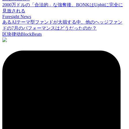
2000万ドルの「合法的」な強奪後、BONKはUpbitに完全に
見放される
Foresight News
あるAIテーマ型ファンドが大損する中、他のヘッジファン
ドの7月のパフォーマンスはどうだったのか？
区块律动BlockBeats