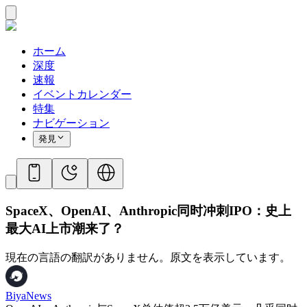
ホーム
深度
速報
イベントカレンダー
特集
ナビゲーション
発見
SpaceX、OpenAI、Anthropic同时冲刺IPO：史上
最大AI上市潮来了？
現在の言語の翻訳がありません。原文を表示しています。
BiyaNews