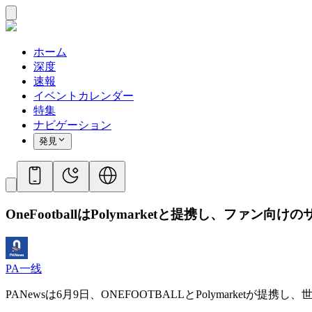
ホーム
深度
速報
イベントカレンダー
特集
ナビゲーション
発見
OneFootballはPolymarketと提携し、ファ
PA一线
PANewsは6月9日、ONEFOOTBALLとPolymark