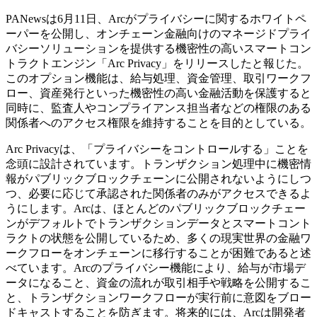
PANewsは6月11日、Arcがプライバシーに関するホワイトペ
ーパーを公開し、オンチェーン金融向けのマネージドプライ
バシーソリューションを提供する機密性の高いスマートコン
トラクトエンジン「Arc Privacy」をリリースしたと報じた。
このオプション機能は、給与処理、資金管理、取引ワークフ
ロー、資産発行といった機密性の高い金融活動を保護すると
同時に、監査人やコンプライアンス担当者などの権限のある
関係者へのアクセス権限を維持することを目的としている。
Arc Privacyは、「プライバシーをコントロールする」ことを
念頭に設計されています。トランザクション処理中に機密情
報がパブリックブロックチェーンに公開されないようにしつ
つ、必要に応じて承認された関係者のみがアクセスできるよ
うにします。Arcは、ほとんどのパブリックブロックチェー
ンがデフォルトでトランザクションデータとスマートコント
ラクトの状態を公開しているため、多くの現実世界の金融ワ
ークフローをオンチェーンに移行することが困難であると述
べています。Arcのプライバシー機能により、給与が市場デ
ータになること、資金の流れが取引相手や戦略を公開するこ
と、トランザクションワークフローが実行前に意図をブロー
ドキャストすることを防ぎます。将来的には、Arcは開発者