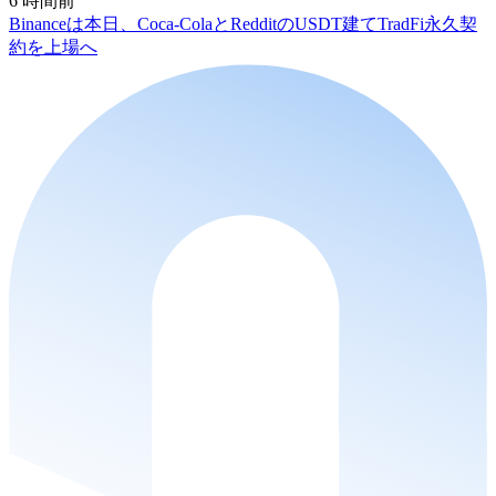
6 時間前
Binanceは本日、Coca-ColaとRedditのUSDT建てTradFi永久契
約を上場へ