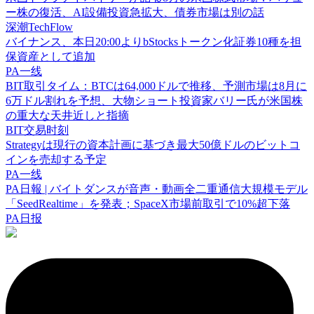
ー株の復活、AI設備投資急拡大、債券市場は別の話
深潮TechFlow
バイナンス、本日20:00よりbStocksトークン化証券10種を担
保資産として追加
PA一线
BIT取引タイム：BTCは64,000ドルで推移、予測市場は8月に
6万ドル割れを予想、大物ショート投資家バリー氏が米国株
の重大な天井近しと指摘
BIT交易时刻
Strategyは現行の資本計画に基づき最大50億ドルのビットコ
インを売却する予定
PA一线
PA日報 | バイトダンスが音声・動画全二重通信大規模モデル
「SeedRealtime」を発表；SpaceX市場前取引で10%超下落
PA日报