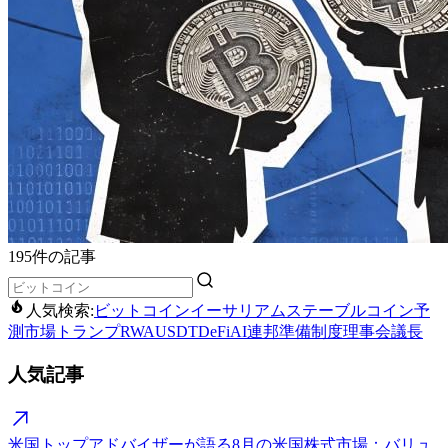
195件の記事
人気検索:
ビットコイン
イーサリアム
ステーブルコイン
予
測市場
トランプ
RWA
USDT
DeFi
AI
連邦準備制度理事会議長
人気記事
米国トップアドバイザーが語る8月の米国株式市場：バリュ