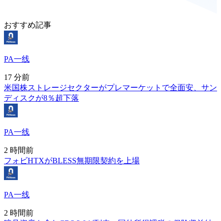
おすすめ記事
PA一线
17 分前
米国株ストレージセクターがプレマーケットで全面安、サン
ディスクが8％超下落
PA一线
2 時間前
フォビHTXがBLESS無期限契約を上場
PA一线
2 時間前