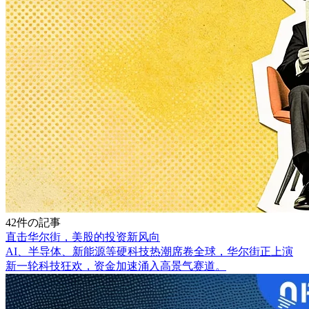
42件の記事
直击华尔街，美股的投资新风向
AI、半导体、新能源等硬科技热潮席卷全球，华尔街正上演
新一轮科技狂欢，资金加速涌入高景气赛道。