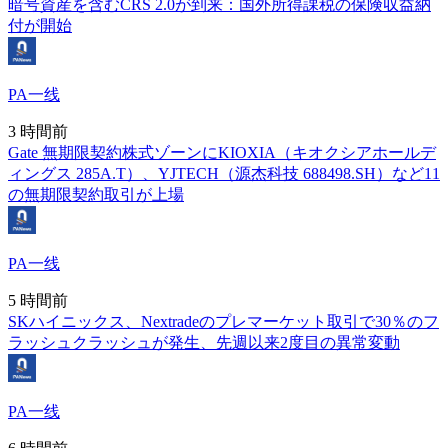
暗号資産を含むCRS 2.0が到来：国外所得課税の保険収益納
付が開始
PA一线
3 時間前
Gate 無期限契約株式ゾーンにKIOXIA（キオクシアホールデ
ィングス 285A.T）、YJTECH（源杰科技 688498.SH）など11
の無期限契約取引が上場
PA一线
5 時間前
SKハイニックス、Nextradeのプレマーケット取引で30％のフ
ラッシュクラッシュが発生、先週以来2度目の異常変動
PA一线