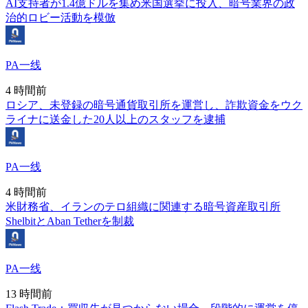
AI支持者が1.4億ドルを集め米国選挙に投入、暗号業界の政
治的ロビー活動を模倣
PA一线
4 時間前
ロシア、未登録の暗号通貨取引所を運営し、詐欺資金をウク
ライナに送金した20人以上のスタッフを逮捕
PA一线
4 時間前
米財務省、イランのテロ組織に関連する暗号資産取引所
ShelbitとAban Tetherを制裁
PA一线
13 時間前