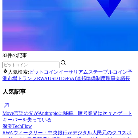
83件の記事
人気検索:
ビットコイン
イーサリアム
ステーブルコイン
予
測市場
トランプ
RWA
USDT
DeFi
AI
連邦準備制度理事会議長
人気記事
Move言語の父がAnthropicに移籍、暗号業界は次々とゲート
キーパーを失っている
深潮TechFlow
RWAウィークリー：中央銀行がデジタル人民元のクロスボ