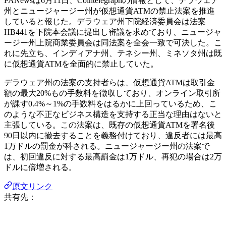
PANewsは6月11日、Cointelegraphの情報として、デラウェア
州とニュージャージー州が仮想通貨ATMの禁止法案を推進
していると報じた。デラウェア州下院経済委員会は法案
HB441を下院本会議に提出し審議を求めており、ニュージャ
ージー州上院商業委員会は同法案を全会一致で可決した。こ
れに先立ち、インディアナ州、テネシー州、ミネソタ州は既
に仮想通貨ATMを全面的に禁止していた。
デラウェア州の法案の支持者らは、仮想通貨ATMは取引金
額の最大20%もの手数料を徴収しており、オンライン取引所
が課す0.4%～1%の手数料をはるかに上回っているため、こ
のような不正なビジネス構造を支持する正当な理由はないと
主張している。この法案は、既存の仮想通貨ATMを署名後
90日以内に撤去することを義務付けており、違反者には最高
1万ドルの罰金が科される。ニュージャージー州の法案で
は、初回違反に対する最高罰金は1万ドル、再犯の場合は2万
ドルに倍増される。
原文リンク
共有先：