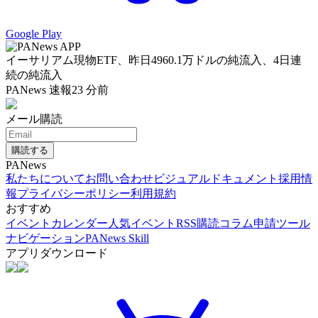
Google Play
イーサリアム現物ETF、昨日4960.1万ドルの純流入、4日連
続の純流入
PANews 速報
23 分前
メール購読
購読する
PANews
私たちについて
お問い合わせ
ビジュアルドキュメント
採用情
報
プライバシーポリシー
利用規約
おすすめ
イベントカレンダー
人気イベント
RSS購読
コラム申請
ツール
ナビゲーション
PANews Skill
アプリダウンロード