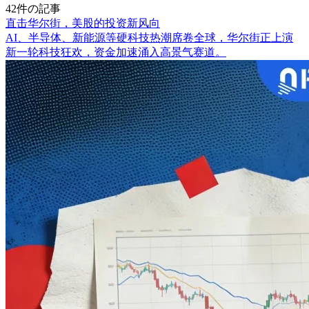
42件の記事
直击华尔街，美股的投资新风向
AI、半导体、新能源等硬科技热潮席卷全球，华尔街正上演
新一轮科技狂欢，资金加速涌入高景气赛道。