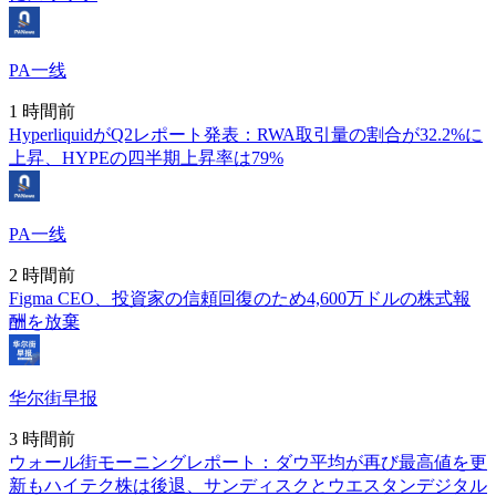
PA一线
1 時間前
HyperliquidがQ2レポート発表：RWA取引量の割合が32.2%に
上昇、HYPEの四半期上昇率は79%
PA一线
2 時間前
Figma CEO、投資家の信頼回復のため4,600万ドルの株式報
酬を放棄
华尔街早报
3 時間前
ウォール街モーニングレポート：ダウ平均が再び最高値を更
新もハイテク株は後退、サンディスクとウエスタンデジタル