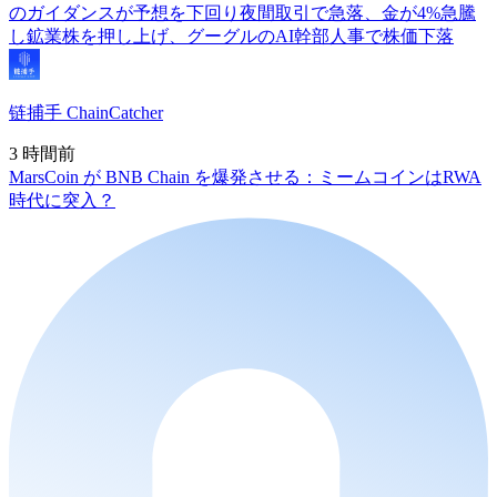
のガイダンスが予想を下回り夜間取引で急落、金が4%急騰
し鉱業株を押し上げ、グーグルのAI幹部人事で株価下落
链捕手 ChainCatcher
3 時間前
MarsCoin が BNB Chain を爆発させる：ミームコインはRWA
時代に突入？