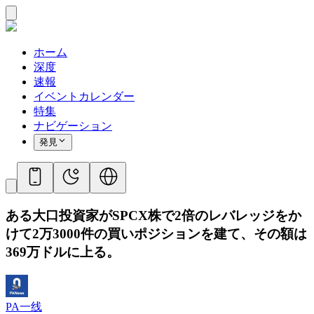
ホーム
深度
速報
イベントカレンダー
特集
ナビゲーション
発見
ある大口投資家がSPCX株で2倍のレバレッジをか
けて2万3000件の買いポジションを建て、その額は
369万ドルに上る。
PA一线