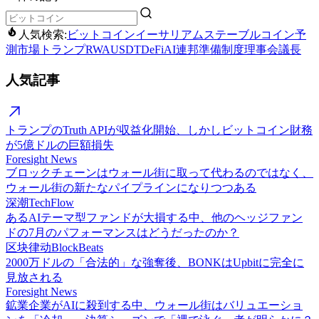
人気検索:
ビットコイン
イーサリアム
ステーブルコイン
予
測市場
トランプ
RWA
USDT
DeFi
AI
連邦準備制度理事会議長
人気記事
トランプのTruth APIが収益化開始、しかしビットコイン財務
が5億ドルの巨額損失
Foresight News
ブロックチェーンはウォール街に取って代わるのではなく、
ウォール街の新たなパイプラインになりつつある
深潮TechFlow
あるAIテーマ型ファンドが大損する中、他のヘッジファン
ドの7月のパフォーマンスはどうだったのか？
区块律动BlockBeats
2000万ドルの「合法的」な強奪後、BONKはUpbitに完全に
見放される
Foresight News
鉱業企業がAIに殺到する中、ウォール街はバリュエーショ