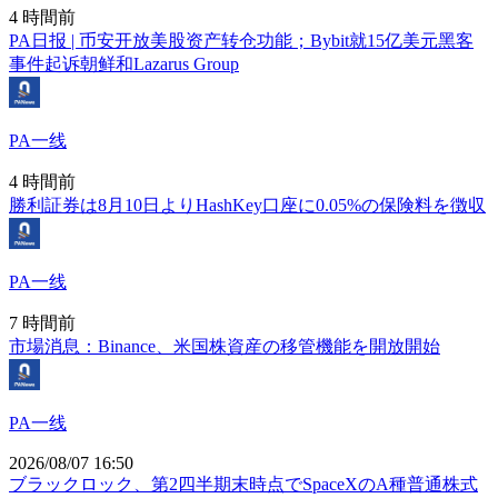
4 時間前
PA日报 | 币安开放美股资产转仓功能；Bybit就15亿美元黑客
事件起诉朝鲜和Lazarus Group
PA一线
4 時間前
勝利証券は8月10日よりHashKey口座に0.05%の保険料を徴収
PA一线
7 時間前
市場消息：Binance、米国株資産の移管機能を開放開始
PA一线
2026/08/07 16:50
ブラックロック、第2四半期末時点でSpaceXのA種普通株式