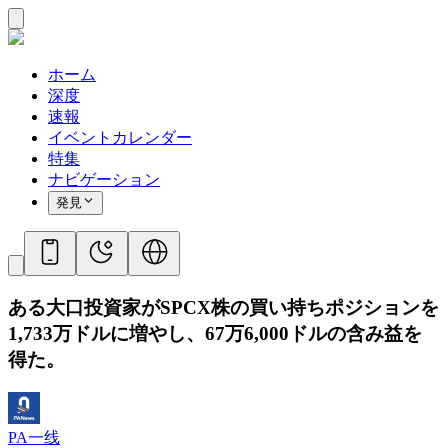
ホーム
深度
速報
イベントカレンダー
特集
ナビゲーション
発見
ある大口投資家がSPCX株の買い持ちポジションを
1,733万ドルに増やし、67万6,000ドルの含み益を
得た。
PA一线