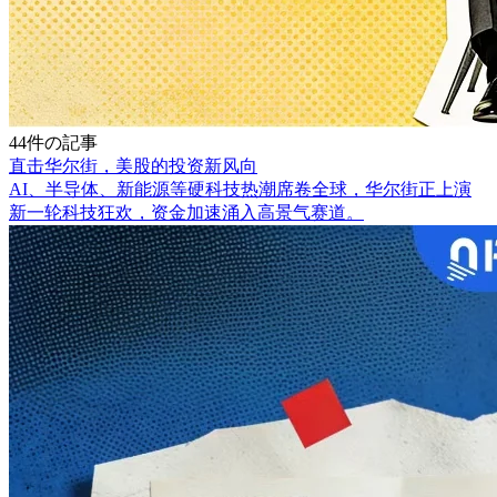
44件の記事
直击华尔街，美股的投资新风向
AI、半导体、新能源等硬科技热潮席卷全球，华尔街正上演
新一轮科技狂欢，资金加速涌入高景气赛道。