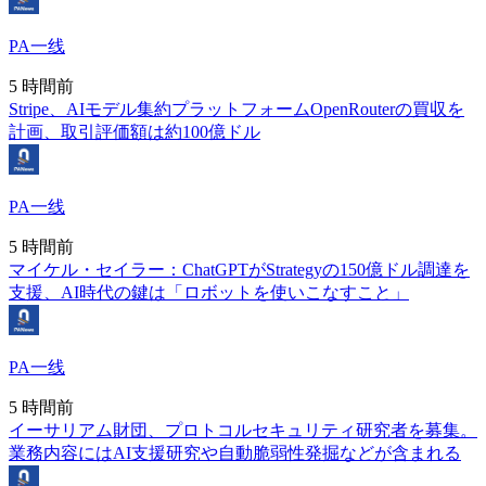
PA一线
5 時間前
Stripe、AIモデル集約プラットフォームOpenRouterの買収を
計画、取引評価額は約100億ドル
PA一线
5 時間前
マイケル・セイラー：ChatGPTがStrategyの150億ドル調達を
支援、AI時代の鍵は「ロボットを使いこなすこと」
PA一线
5 時間前
イーサリアム財団、プロトコルセキュリティ研究者を募集。
業務内容にはAI支援研究や自動脆弱性発掘などが含まれる