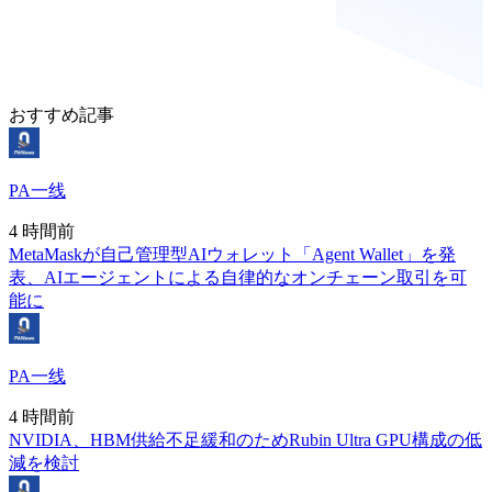
おすすめ記事
PA一线
4 時間前
MetaMaskが自己管理型AIウォレット「Agent Wallet」を発
表、AIエージェントによる自律的なオンチェーン取引を可
能に
PA一线
4 時間前
NVIDIA、HBM供給不足緩和のためRubin Ultra GPU構成の低
減を検討