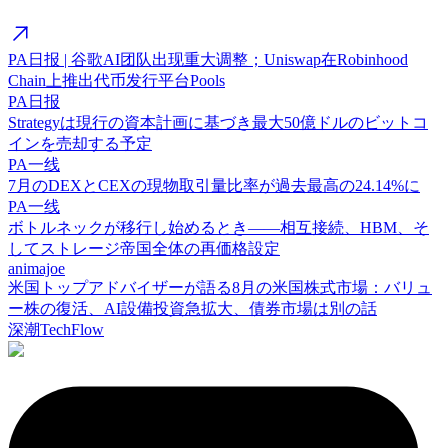
PA日报 | 谷歌AI团队出现重大调整；Uniswap在Robinhood
Chain上推出代币发行平台Pools
PA日报
Strategyは現行の資本計画に基づき最大50億ドルのビットコ
インを売却する予定
PA一线
7月のDEXとCEXの現物取引量比率が過去最高の24.14%に
PA一线
ボトルネックが移行し始めるとき——相互接続、HBM、そ
してストレージ帝国全体の再価格設定
animajoe
米国トップアドバイザーが語る8月の米国株式市場：バリュ
ー株の復活、AI設備投資急拡大、債券市場は別の話
深潮TechFlow