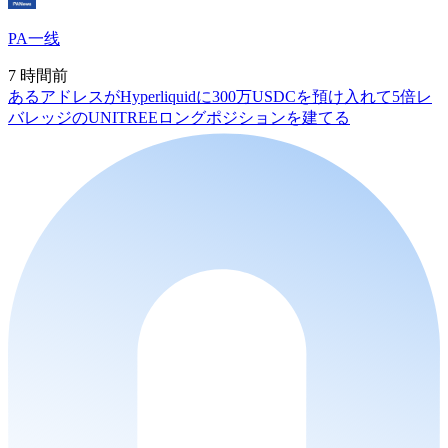
PA一线
7 時間前
あるアドレスがHyperliquidに300万USDCを預け入れて5倍レ
バレッジのUNITREEロングポジションを建てる