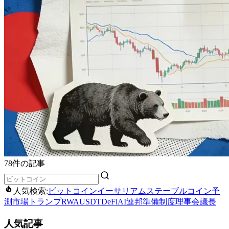
78件の記事
人気検索:
ビットコイン
イーサリアム
ステーブルコイン
予
測市場
トランプ
RWA
USDT
DeFi
AI
連邦準備制度理事会議長
人気記事