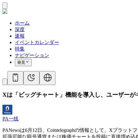
ホーム
深度
速報
イベントカレンダー
特集
ナビゲーション
発見
Xは「ビッグチャート」機能を導入し、ユーザーが
PA一线
PANewsは6月12日、Cointelegraphの情報として、Xプ
拡張可能な暗号通貨または株価チャートを投稿に直接埋め込