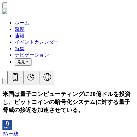
ホーム
深度
速報
イベントカレンダー
特集
ナビゲーション
発見
米国は量子コンピューティングに20億ドルを投資
し、ビットコインの暗号化システムに対する量子
脅威の接近を加速させている。
PA一线