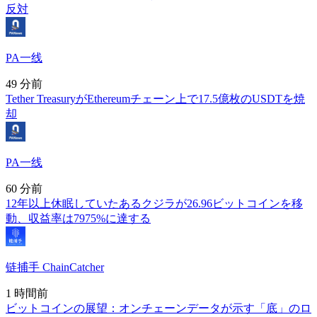
反対
PA一线
49 分前
Tether TreasuryがEthereumチェーン上で17.5億枚のUSDTを焼
却
PA一线
60 分前
12年以上休眠していたあるクジラが26.96ビットコインを移
動、収益率は7975%に達する
链捕手 ChainCatcher
1 時間前
ビットコインの展望：オンチェーンデータが示す「底」のロ