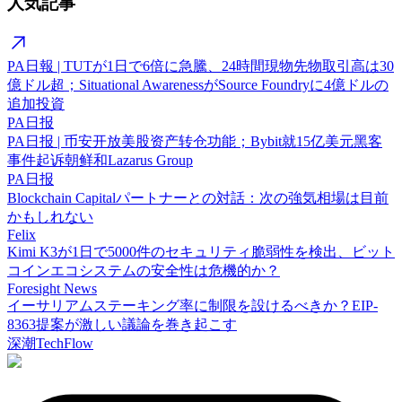
人気記事
PA日報 | TUTが1日で6倍に急騰、24時間現物先物取引高は30
億ドル超；Situational AwarenessがSource Foundryに4億ドルの
追加投資
PA日报
PA日报 | 币安开放美股资产转仓功能；Bybit就15亿美元黑客
事件起诉朝鲜和Lazarus Group
PA日报
Blockchain Capitalパートナーとの対話：次の強気相場は目前
かもしれない
Felix
Kimi K3が1日で5000件のセキュリティ脆弱性を検出、ビット
コインエコシステムの安全性は危機的か？
Foresight News
イーサリアムステーキング率に制限を設けるべきか？EIP-
8363提案が激しい議論を巻き起こす
深潮TechFlow