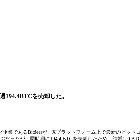
194.4BTCを売却した。
ング企業であるBitdeerが、Xプラットフォーム上で最新のビッ
TCだったが、同時期に194.4 BTCを売却したため、純増は0