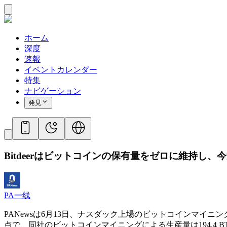
ホーム
深度
速報
イベントカレンダー
特集
ナビゲーション
発見
Bitdeerはビットコインの保有量をゼロに維持し、今週
PA一线
PANewsは6月13日、ナスダック上場のビットコインマイニ
点で、同社のビットコインマイニングによる生産量は194.4 B