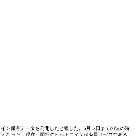
トコイン保有データを公開したと報じた。6月12日までの週の時
 BTCとなった。現在、同社のビットコイン保有量はゼロである。