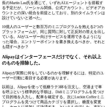
長のMartin Lau氏を通じて、いずれAIエージェントを搭載す
る予定だが、ソーシャル関係、公式アカウント、ビデオアカ
ウントとの深い統合を前提としており、別のタイムラインは
設けていないと述べた。
10億人のユーザーと数百万のミニプログラムを抱える2つの
プラットフォームが、同じ質問に対して正反対の答えを出し
ている。AIがユーザー向けサービスを運用できるようにな
った場合、エントリーポイントを書き換えるべきか、それと
も隠すべきか？
Alipayはインターフェースだけでなく、それ以上
のものを排除した。
Alipayが実際に何をしているのかを理解するには、特定のユ
ーザー行動に着目する必要があります。
以前は、Alipayを使って低糖ラテ3杯を注文し、空港まで車
を呼ぶという標準的な手順は、Didiミニプログラムを見つけ
て目的地を入力し、配車を確定する、次にLuckin Coffeeミニ
プログラムを見つけて商品カテゴリを選択し、糖度を変更
し、カートに追加して決済する、というものでした。支払い