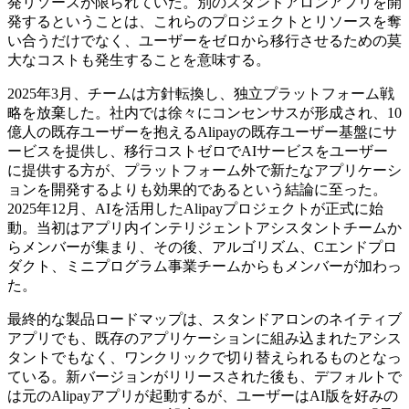
発リソースが限られていた。別のスタンドアロンアプリを開
発するということは、これらのプロジェクトとリソースを奪
い合うだけでなく、ユーザーをゼロから移行させるための莫
大なコストも発生することを意味する。
2025年3月、チームは方針転換し、独立プラットフォーム戦
略を放棄した。社内では徐々にコンセンサスが形成され、10
億人の既存ユーザーを抱えるAlipayの既存ユーザー基盤にサ
ービスを提供し、移行コストゼロでAIサービスをユーザー
に提供する方が、プラットフォーム外で新たなアプリケーシ
ョンを開発するよりも効果的であるという結論に至った。
2025年12月、AIを活用したAlipayプロジェクトが正式に始
動。当初はアプリ内インテリジェントアシスタントチームか
らメンバーが集まり、その後、アルゴリズム、Cエンドプロ
ダクト、ミニプログラム事業チームからもメンバーが加わっ
た。
最終的な製品ロードマップは、スタンドアロンのネイティブ
アプリでも、既存のアプリケーションに組み込まれたアシス
タントでもなく、ワンクリックで切り替えられるものとなっ
ている。新バージョンがリリースされた後も、デフォルトで
は元のAlipayアプリが起動するが、ユーザーはAI版を好みの