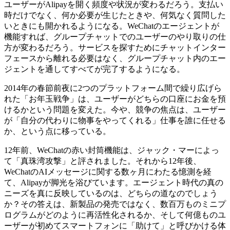
ユーザーがAlipayを開く頻度や状況が変わるだろう。支払い
時だけでなく、何か必要が生じたときや、何気なく質問した
いときにも開かれるようになる。WeChatのエージェントが
機能すれば、グループチャットでのユーザーのやり取りの仕
方が変わるだろう。サービスを探すためにチャットインター
フェースから離れる必要はなく、グループチャット内のエー
ジェントを通してすべてが完了するようになる。
2014年の春節前夜に2つのプラットフォーム間で繰り広げら
れた「お年玉戦争」は、ユーザーがどちらの口座にお金を預
けるかという問題を変えた。今や、競争の焦点は、ユーザー
が「自分の代わりに物事をやってくれる」仕事を誰に任せる
か、という点に移っている。
12年前、WeChatの赤い封筒機能は、ジャック・マーによっ
て「真珠湾攻撃」と評されました。それから12年後、
WeChatのAIメッセージに関する数ヶ月にわたる憶測を経
て、Alipayが脚光を浴びています。エージェント時代の真の
ニーズを真に反映しているのは、どちらの道なのでしょう
か？その答えは、新製品の発売ではなく、数百万ものミニプ
ログラムがどのように再活性化されるか、そして何億ものユ
ーザーが初めてスマートフォンに「助けて」と呼びかける体