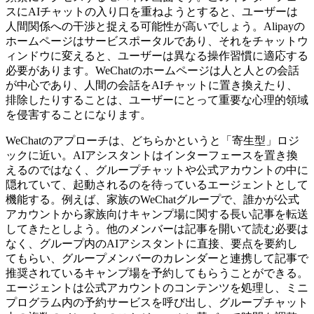
スにAIチャットの入り口を重ねようとすると、ユーザーは
人間関係への干渉と捉える可能性が高いでしょう。Alipayの
ホームページはサービスポータルであり、それをチャットウ
ィンドウに変えると、ユーザーは異なる操作習慣に適応する
必要があります。WeChatのホームページは人と人との会話
が中心であり、人間の会話をAIチャットに置き換えたり、
排除したりすることは、ユーザーにとって重要な心理的領域
を侵害することになります。
WeChatのアプローチは、どちらかというと「寄生型」ロジ
ックに近い。AIアシスタントはインターフェースを置き換
えるのではなく、グループチャットや公式アカウントの中に
隠れていて、起動されるのを待っているエージェントとして
機能する。例えば、家族のWeChatグループで、誰かが公式
アカウントから家族向けキャンプ場に関する長い記事を転送
してきたとしよう。他のメンバーは記事を開いて読む必要は
なく、グループ内のAIアシスタントに直接、要点を要約し
てもらい、グループメンバーのカレンダーと連携して記事で
推奨されているキャンプ場を予約してもらうことができる。
エージェントは公式アカウントのコンテンツを処理し、ミニ
プログラム内の予約サービスを呼び出し、グループチャット