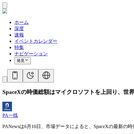
ホーム
深度
速報
イベントカレンダー
特集
ナビゲーション
発見
SpaceXの時価総額はマイクロソフトを上回り、世
PA一线
PANewsは6月16日、市場データによると、SpaceXの