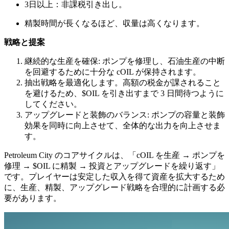
3日以上：非課税引き出し。
精製時間が長くなるほど、収量は高くなります。
戦略と提案
継続的な生産を確保: ポンプを修理し、石油生産の中断
を回避するために十分な cOIL が保持されます。
抽出戦略を最適化します。高額の税金が課されること
を避けるため、$OIL を引き出すまで 3 日間待つように
してください。
アップグレードと装飾のバランス: ポンプの容量と装飾
効果を同時に向上させて、全体的な出力を向上させま
す。
Petroleum City のコアサイクルは、「cOIL を生産 → ポンプを
修理 → $OIL に精製 → 投資とアップグレードを繰り返す」
です。プレイヤーは安定した収入を得て資産を拡大するため
に、生産、精製、アップグレード戦略を合理的に計画する必
要があります。