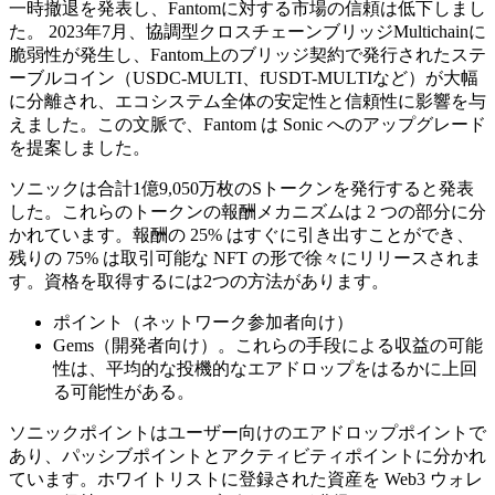
一時撤退を発表し、Fantomに対する市場の信頼は低下しまし
た。 2023年7月、協調型クロスチェーンブリッジMultichainに
脆弱性が発生し、Fantom上のブリッジ契約で発行されたステ
ーブルコイン（USDC-MULTI、fUSDT-MULTIなど）が大幅
に分離され、エコシステム全体の安定性と信頼性に影響を与
えました。この文脈で、Fantom は Sonic へのアップグレード
を提案しました。
ソニックは合計1億9,050万枚のSトークンを発行すると発表
した。これらのトークンの報酬メカニズムは 2 つの部分に分
かれています。報酬の 25% はすぐに引き出すことができ、
残りの 75% は取引可能な NFT の形で徐々にリリースされま
す。資格を取得するには2つの方法があります。
ポイント（ネットワーク参加者向け）
Gems（開発者向け）。これらの手段による収益の可能
性は、平均的な投機的なエアドロップをはるかに上回
る可能性がある。
ソニックポイントはユーザー向けのエアドロップポイントで
あり、パッシブポイントとアクティビティポイントに分かれ
ています。ホワイトリストに登録された資産を Web3 ウォレ