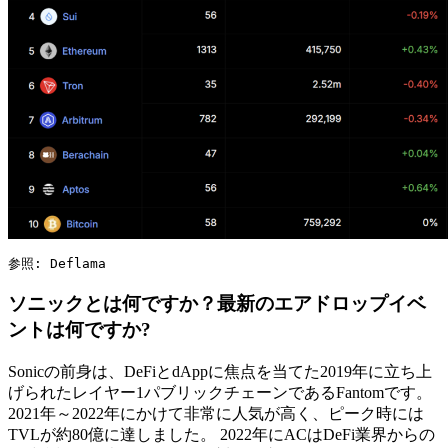
参照: Deflama
ソニックとは何ですか？最新のエアドロップイベ
ントは何ですか?
Sonicの前身は、DeFiとdAppに焦点を当てた2019年に立ち上
げられたレイヤー1パブリックチェーンであるFantomです。
2021年～2022年にかけて非常に人気が高く、ピーク時には
TVLが約80億に達しました。 2022年にACはDeFi業界からの