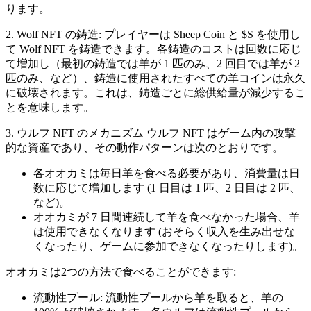
ります。
2. Wolf NFT の鋳造: プレイヤーは Sheep Coin と $S を使用し
て Wolf NFT を鋳造できます。各鋳造のコストは回数に応じ
て増加し（最初の鋳造では羊が 1 匹のみ、2 回目では羊が 2
匹のみ、など）、鋳造に使用されたすべての羊コインは永久
に破壊されます。これは、鋳造ごとに総供給量が減少するこ
とを意味します。
3. ウルフ NFT のメカニズム ウルフ NFT はゲーム内の攻撃
的な資産であり、その動作パターンは次のとおりです。
各オオカミは毎日羊を食べる必要があり、消費量は日
数に応じて増加します (1 日目は 1 匹、2 日目は 2 匹、
など)。
オオカミが 7 日間連続して羊を食べなかった場合、羊
は使用できなくなります (おそらく収入を生み出せな
くなったり、ゲームに参加できなくなったりします)。
オオカミは2つの方法で食べることができます:
流動性プール: 流動性プールから羊を取ると、羊の