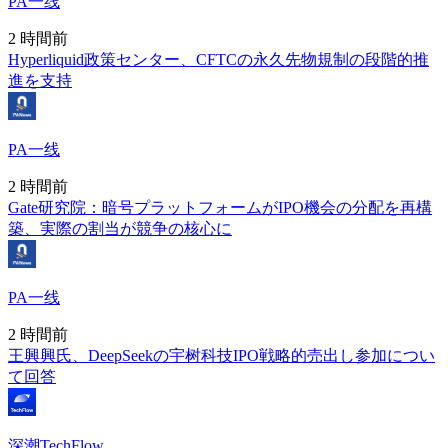
PA一线
2 時間前
Hyperliquid政策センター、CFTCの永久先物規制の段階的推
進を支持
PA一线
2 時間前
Gate研究院：暗号プラットフォームがIPO機会の分配を再構
築、実際の割当が競争の核心に
PA一线
2 時間前
王興興氏、DeepSeekの宇树科技IPO戦略的売出し参加につい
て回答
深潮TechFlow