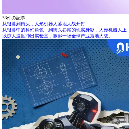
53件の記事
从银幕到街头，人形机器人落地大战开打
从银幕中的科幻角色，到街头巷尾的现实身影，人形机器人正
以惊人速度冲出实验室，掀起一场全球产业落地大战。