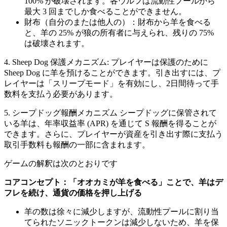
100% が破壊されます。各ウルフは流動性プールから
最大 3 回までしか食べることができません。
財布（自分のまたは他人の）：財布から羊を食べる
と、羊の 25% が狼の所有者に与えられ、残りの 75%
は破壊されます。
4. Sheep Dog 保護メカニズム: プレイヤーは保護のために
Sheep Dog に羊を預けることができます。引き出すには、プ
レイヤーは「スリープモード」を有効にし、2日間待って手
数料を支払う必要があります。
5. シープドッグ報酬メカニズム シープドッグに保管されて
いる羊は、年率収益率 (APR) を通じて S 報酬を得ることが
できます。さらに、プレイヤーが資産を引き出す際に支払う
取引手数料も報酬の一部に含まれます。
ゲームの解釈は次のとおりです
コアコンセプト：「オオカミが羊を食べる」ことで、羊はデ
フレを続け、通貨の価格を押し上げる
羊の数は徐々に減少しますが、流動性プールに割り当
てられたソニックトークンは減少しないため、羊を保