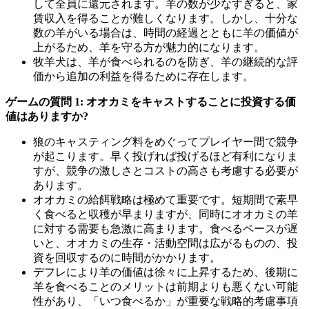
して全員に還元されます。羊の数が少なすぎると、家
賃収入を得ることが難しくなります。しかし、十分な
数の羊がいる場合は、時間の経過とともに羊の価値が
上がるため、羊を守る方が魅力的になります。
牧羊犬は、羊が食べられるのを防ぎ、羊の継続的な評
価から追加の利益を得るために存在します。
ゲームの質問 1: オオカミをキャストすることに投資する価
値はありますか?
狼のキャスティング料をめぐってプレイヤー間で競争
が起こります。早く投げれば投げるほど有利になりま
すが、競争の激しさとコストの高さも考慮する必要が
あります。
オオカミの給餌戦略は極めて重要です。短期間で素早
く食べると収穫が早まりますが、同時にオオカミの羊
に対する需要も急激に高まります。食べるペースが遅
いと、オオカミの生存・活動空間は広がるものの、投
資を回収するのに時間がかかります。
デフレにより羊の価値は徐々に上昇するため、後期に
羊を食べることのメリットは前期よりも悪くない可能
性があり、「いつ食べるか」が重要な戦略的考慮事項