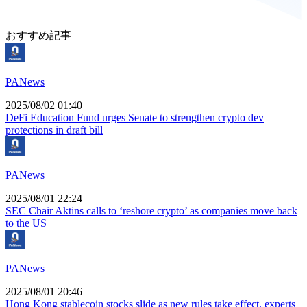
おすすめ記事
PANews
2025/08/02 01:40
DeFi Education Fund urges Senate to strengthen crypto dev
protections in draft bill
PANews
2025/08/01 22:24
SEC Chair Aktins calls to ‘reshore crypto’ as companies move back
to the US
PANews
2025/08/01 20:46
Hong Kong stablecoin stocks slide as new rules take effect, experts