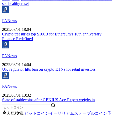
see healthy reset
PANews
2025/08/01 18:04
Crypto treasuries top $100B for Ethereum’s 10th anniversary:
Finance Redefined
PANews
2025/08/01 14:04
UK regulator lifts ban on crypto ETNs for retail investors
PANews
2025/08/01 13:32
State of stablecoins after GENIUS Act: Expert weighs in
人気検索:
ビットコイン
イーサリアム
ステーブルコイン
予