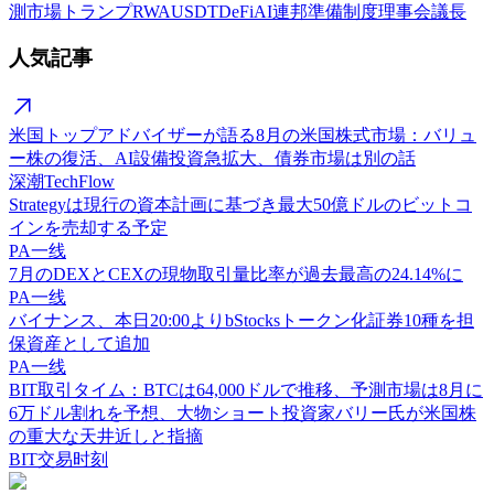
測市場
トランプ
RWA
USDT
DeFi
AI
連邦準備制度理事会議長
人気記事
米国トップアドバイザーが語る8月の米国株式市場：バリュ
ー株の復活、AI設備投資急拡大、債券市場は別の話
深潮TechFlow
Strategyは現行の資本計画に基づき最大50億ドルのビットコ
インを売却する予定
PA一线
7月のDEXとCEXの現物取引量比率が過去最高の24.14%に
PA一线
バイナンス、本日20:00よりbStocksトークン化証券10種を担
保資産として追加
PA一线
BIT取引タイム：BTCは64,000ドルで推移、予測市場は8月に
6万ドル割れを予想、大物ショート投資家バリー氏が米国株
の重大な天井近しと指摘
BIT交易时刻