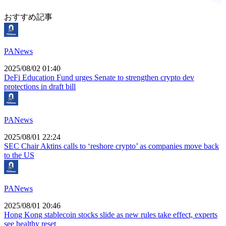
おすすめ記事
PANews
2025/08/02 01:40
DeFi Education Fund urges Senate to strengthen crypto dev
protections in draft bill
PANews
2025/08/01 22:24
SEC Chair Aktins calls to ‘reshore crypto’ as companies move back
to the US
PANews
2025/08/01 20:46
Hong Kong stablecoin stocks slide as new rules take effect, experts
see healthy reset