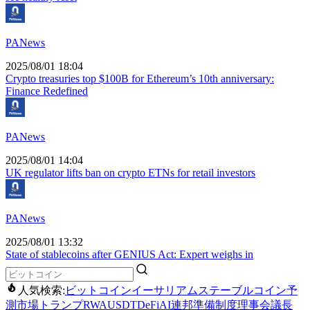
PANews
2025/08/01 18:04
Crypto treasuries top $100B for Ethereum’s 10th anniversary:
Finance Redefined
PANews
2025/08/01 14:04
UK regulator lifts ban on crypto ETNs for retail investors
PANews
2025/08/01 13:32
State of stablecoins after GENIUS Act: Expert weighs in
人気検索:
ビットコイン
イーサリアム
ステーブルコイン
予
測市場
トランプ
RWA
USDT
DeFi
AI
連邦準備制度理事会議長