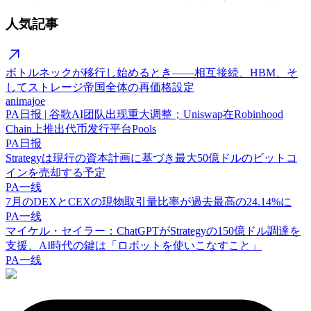
人気記事
ボトルネックが移行し始めるとき——相互接続、HBM、そ
してストレージ帝国全体の再価格設定
animajoe
PA日报 | 谷歌AI团队出现重大调整；Uniswap在Robinhood
Chain上推出代币发行平台Pools
PA日报
Strategyは現行の資本計画に基づき最大50億ドルのビットコ
インを売却する予定
PA一线
7月のDEXとCEXの現物取引量比率が過去最高の24.14%に
PA一线
マイケル・セイラー：ChatGPTがStrategyの150億ドル調達を
支援、AI時代の鍵は「ロボットを使いこなすこと」
PA一线