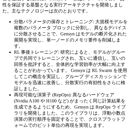
性を保証する基盤となる実行アーキテクチャを開発しまし
た。主なテクノロジーは次のとおりです。
分散パラメータの保存とトレーニング: 大規模モデルを
複数のパラメータ ブロックに分割し、異なるデバイス
に分散させることで、Gensyn はモデルの断片化された
展開を実現し、単一ノードのメモリ要件を削減しま
す。
RL 事後トレーニング: 研究によると、モデルがグルー
プで共同でトレーニングされ、互いに通信し、互いの
回答を批評すると、全体的な学習効率が大幅に向上す
ることがわかっています。 Gensyn は RL Swarm を使用
してこの概念を実証し、グループ ディスカッションで
モデルを迅速に改善し、分散実行の有効性をさらに検
証しました。
再現可能な演算子 (RepOps): 異なるハードウェア
(Nvidia A100 や H100 など) がまったく同じ計算結果を
生成できるようにするため、Gensyn は RepOps ライブ
ラリを開発しました。このライブラリは、浮動小数点
演算の実行順序を固定することで、クロスプラットフ
ォームでのビット単位の再現を実現します。