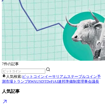
7件の記事
人気検索:
ビットコイン
イーサリアム
ステーブルコイン
予
測市場
トランプ
RWA
USDT
DeFi
AI
連邦準備制度理事会議長
人気記事