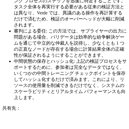
ング プロセスのステップを迅速に特定することです。
タスク全体を再実行する必要がある従来の検証方法と
は異なり、Verde では、異議のある操作を再計算する
だけで済むため、検証のオーバーヘッドが大幅に削減
されます。
審判による委任: この方法では、サプライヤーの出力に
問題がある場合、バリデータは効率的な紛争解決ゲー
ムを通じて中立的な仲裁人を説得し、少なくとも 1 つ
の正直なノードが存在する場合に計算結果全体の正確
性が保証されるようにすることができます。
中間状態の保存とハッシュ化: 上記の検証プロセスをサ
ポートするために、参加者は完全なデータではなく、
いくつかの中間トレーニング チェックポイントを保存
してハッシュ化するだけで済みます。これにより、リ
ソースの使用量を削減できるだけでなく、システムの
スケーラビリティとリアルタイム パフォーマンスも向
上します。
共有先：