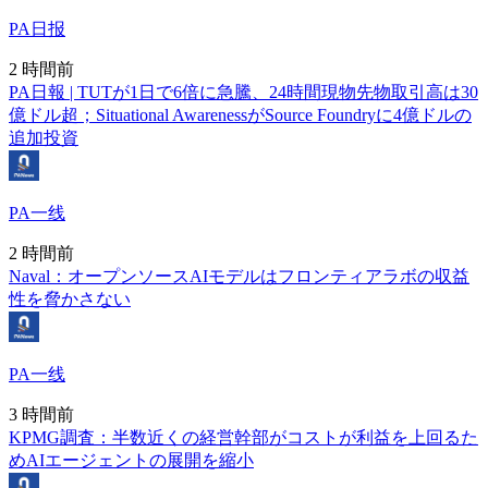
PA日报
2 時間前
PA日報 | TUTが1日で6倍に急騰、24時間現物先物取引高は30
億ドル超；Situational AwarenessがSource Foundryに4億ドルの
追加投資
PA一线
2 時間前
Naval：オープンソースAIモデルはフロンティアラボの収益
性を脅かさない
PA一线
3 時間前
KPMG調査：半数近くの経営幹部がコストが利益を上回るた
めAIエージェントの展開を縮小