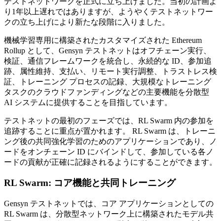
テストネットワークを正式に立ち上げました。当初の計画よ
り1年以上遅れではありますが、ようやくテストネットワー
クの立ち上げにより新たな段階に入りました。
機械学習専用に構築されたカスタマイズされた Ethereum
Rollup として、Gensyn テストネットはオフチェーン実行、
検証、通信フレームワークを統合し、永続的な ID、参加追
跡、属性維持、支払い、リモート実行調整、トラストレス検
証、トレーニング プロセスの記録、大規模なトレーニング
タスクのクラウドファンディングなどの主要機能を分散型
AI システムに提供することを目指しています。
テストネットの最初のフェーズでは、RL Swarm 内の参加を
追跡することに重点が置かれます。 RL Swarm は、トレーニ
ング後の共同強化学習のためのアプリケーションであり、ノ
ードをオンチェーン ID にバインドして、参加している各ノ
ードの貢献が正確に記録されるようにすることができます。
RL Swarm: コア機能と共同トレーニング
Gensyn テストネットでは、コア アプリケーションとしての
RL Swarm は、分散型ネットワーク上に構築されたモデル共