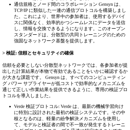
通信規格とノード間のコラボレーション Gensyn は、
TCP/IP に類似した一連の通信プロトコルを構築しまし
た。これにより、世界中の参加者は、使用するデバイ
スに関係なく、効率的かつシームレスにデータを送信
し、情報を交換できるようになります。このオープン
スタンダードは、分散型の共同トレーニングのための
強固なネットワーク基盤を提供します。
検証: 信頼とセキュリティの確保
信頼を必要としない分散型ネットワークでは、各参加者が提
出した計算結果が本物で有効であることをいかに確認するか
が大きな課題です。 Gensyn は、すべてのコンピューティン
グ パワー サプライヤーが低コストで効率的なメカニズムを
通じて正しい作業結果を提供できるように、専用の検証プロ
トコルを導入しました。
Verde 検証プロトコル: Verde は、最新の機械学習向け
に特別に設計された最初の検証システムです。その中
核となるのは、軽量の紛争解決メカニズムを使用し
て、モデルと検証者の間で不一致が発生するトレーニ