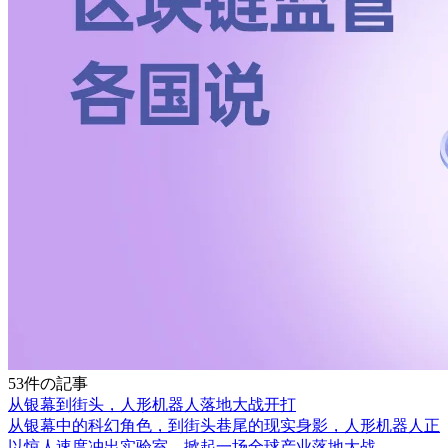
53件の記事
从银幕到街头，人形机器人落地大战开打
从银幕中的科幻角色，到街头巷尾的现实身影，人形机器人正
以惊人速度冲出实验室，掀起一场全球产业落地大战。