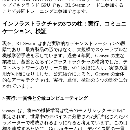
ップでもクラウド GPU でも、RL Swarm ノードに参加する
ことで共同トレーニングに参加できます。
インフラストラクチャの
3つの柱：実行、コミュニ
ケーション、検証
現在、RL Swarm はまだ実験的なデモンストレーションの段
階であり、最終製品の形ではなく、大規模でスケーラブルな
機械学習手法を示しています。過去 4 年間、Gensyn の主な
業務は、基盤となるインフラストラクチャの構築でした。テ
ストネットワークのリリース後、v0.1 段階に入り、実際の運
用が可能になりました。公式紹介によると、Gensyn の全体
的なアーキテクチャは、実行、通信、検証の 3 つの部分に分
かれています。
実行: 一貫性と分散コンピューティング
Gensyn は、将来の機械学習は従来のモノリシック モデルに
限定されず、世界中のデバイスに分散された断片化されたパ
ラメーターで構成されるようになると考えています。この目
標を達成するために、Gensyn チームは、デバイス間の一貫