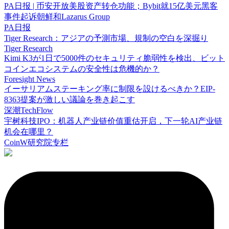
PA日报 | 币安开放美股资产转仓功能；Bybit就15亿美元黑客
事件起诉朝鲜和Lazarus Group
PA日报
Tiger Research：アジアの予測市場、規制の空白を深掘り
Tiger Research
Kimi K3が1日で5000件のセキュリティ脆弱性を検出、ビット
コインエコシステムの安全性は危機的か？
Foresight News
イーサリアムステーキング率に制限を設けるべきか？EIP-
8363提案が激しい議論を巻き起こす
深潮TechFlow
宇树科技IPO：机器人产业链价值重估开启，下一轮AI产业链
机会在哪里？
CoinW研究院专栏