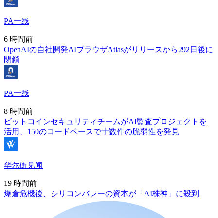
PA一线
6 時間前
OpenAIの自社開発AIブラウザAtlasがリリースから292日後に
閉鎖
PA一线
8 時間前
ビットコインセキュリティチームがAI監査プロジェクトを
活用、150のコードベースで十数件の脆弱性を発見
华尔街见闻
19 時間前
爆倉危機後、シリコンバレーの資本が「AI株神」に殺到