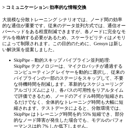
コミュニケーション: 効率的な情報交換
大規模な分散トレーニング シナリオでは、ノード間の効率
的な通信が重要です。従来のデータ並列方式では、通信オー
バーヘッドをある程度削減できますが、各ノードに完全なモ
デルを格納する必要があるため、スケーラビリティはメモリ
によって制限されます。この目的のために、Gensyn は新し
い解決策を提案しました。
SkipPipe – 動的スキップ パイプライン並列処理:
SkipPipe テクノロジーは、マイクロバッチが通過する
コンピューティング レイヤーを動的に選択し、従来の
パイプラインの一部のステージをスキップして、不要
な待機時間を削減します。革新的なスケジューリング
アルゴリズムにより、各パスの可用性をリアルタイム
で評価できるため、ノードのアイドル時間が短縮され
るだけでなく、全体的なトレーニング時間も大幅に短
縮されます。テストデータによると、分散環境では、
SkipPipe はトレーニング時間を約 55% 短縮でき、部分
的なノード障害が発生した場合でも、モデルのパフォ
ーマンスは約 7% しか低下しません。