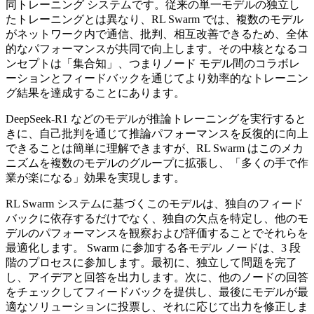
同トレーニング システムです。従来の単一モデルの独立し
たトレーニングとは異なり、RL Swarm では、複数のモデル
がネットワーク内で通信、批判、相互改善できるため、全体
的なパフォーマンスが共同で向上します。その中核となるコ
ンセプトは「集合知」、つまりノード モデル間のコラボレ
ーションとフィードバックを通じてより効率的なトレーニン
グ結果を達成することにあります。
DeepSeek-R1 などのモデルが推論トレーニングを実行すると
きに、自己批判を通じて推論パフォーマンスを反復的に向上
できることは簡単に理解できますが、RL Swarm はこのメカ
ニズムを複数のモデルのグループに拡張し、「多くの手で作
業が楽になる」効果を実現します。
RL Swarm システムに基づくこのモデルは、独自のフィード
バックに依存するだけでなく、独自の欠点を特定し、他のモ
デルのパフォーマンスを観察および評価することでそれらを
最適化します。 Swarm に参加する各モデル ノードは、3 段
階のプロセスに参加します。最初に、独立して問題を完了
し、アイデアと回答を出力します。次に、他のノードの回答
をチェックしてフィードバックを提供し、最後にモデルが最
適なソリューションに投票し、それに応じて出力を修正しま