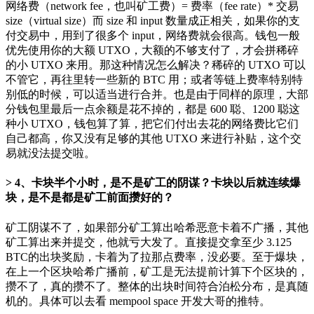
网络费（network fee，也叫矿工费）= 费率（fee rate）* 交易
size（virtual size）而 size 和 input 数量成正相关，如果你的支
付交易中，用到了很多个 input，网络费就会很高。钱包一般
优先使用你的大额 UTXO，大额的不够支付了，才会拼稀碎
的小 UTXO 来用。那这种情况怎么解决？稀碎的 UTXO 可以
不管它，再往里转一些新的 BTC 用；或者等链上费率特别特
别低的时候，可以适当进行合并。也是由于同样的原理，大部
分钱包里最后一点余额是花不掉的，都是 600 聪、1200 聪这
种小 UTXO，钱包算了算，把它们付出去花的网络费比它们
自己都高，你又没有足够的其他 UTXO 来进行补贴，这个交
易就没法提交啦。
4、卡块半个小时，是不是矿工的阴谋？卡块以后就连续爆
块，是不是都是矿工前面攒好的？
矿工阴谋不了，如果部分矿工算出哈希恶意卡着不广播，其他
矿工算出来并提交，他就亏大发了。直接提交拿至少 3.125
BTC的出块奖励，卡着为了拉那点费率，没必要。至于爆块，
在上一个区块哈希广播前，矿工是无法提前计算下个区块的，
攒不了，真的攒不了。整体的出块时间符合泊松分布，是真随
机的。具体可以去看 mempool space 开发大哥的推特。