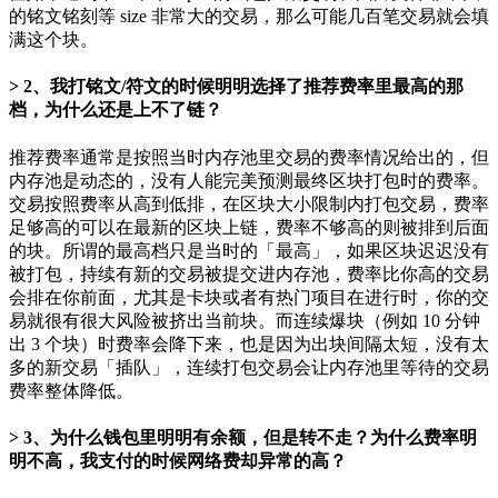
的铭文铭刻等 size 非常大的交易，那么可能几百笔交易就会填
满这个块。
2、我打铭文/符文的时候明明选择了推荐费率里最高的那
档，为什么还是上不了链？
推荐费率通常是按照当时内存池里交易的费率情况给出的，但
内存池是动态的，没有人能完美预测最终区块打包时的费率。
交易按照费率从高到低排，在区块大小限制内打包交易，费率
足够高的可以在最新的区块上链，费率不够高的则被排到后面
的块。所谓的最高档只是当时的「最高」，如果区块迟迟没有
被打包，持续有新的交易被提交进内存池，费率比你高的交易
会排在你前面，尤其是卡块或者有热门项目在进行时，你的交
易就很有很大风险被挤出当前块。而连续爆块（例如 10 分钟
出 3 个块）时费率会降下来，也是因为出块间隔太短，没有太
多的新交易「插队」，连续打包交易会让内存池里等待的交易
费率整体降低。
3、为什么钱包里明明有余额，但是转不走？为什么费率明
明不高，我支付的时候网络费却异常的高？