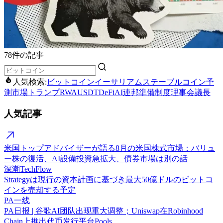
78件の記事
人気検索:
ビットコイン
イーサリアム
ステーブルコイン
予
測市場
トランプ
RWA
USDT
DeFi
AI
連邦準備制度理事会議長
人気記事
米国トップアドバイザーが語る8月の米国株式市場：バリュ
ー株の復活、AI設備投資急拡大、債券市場は別の話
深潮TechFlow
Strategyは現行の資本計画に基づき最大50億ドルのビットコ
インを売却する予定
PA一线
PA日报 | 谷歌AI团队出现重大调整；Uniswap在Robinhood
Chain上推出代币发行平台Pools