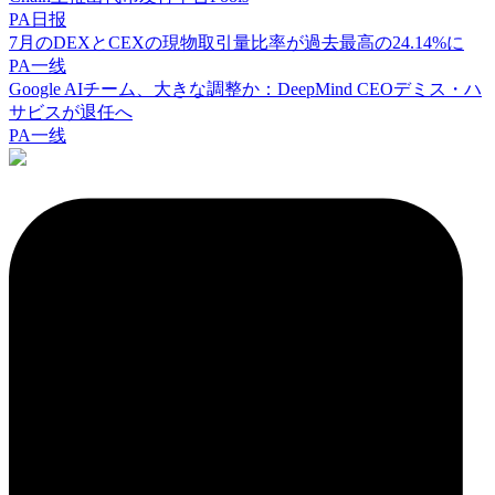
PA日报
7月のDEXとCEXの現物取引量比率が過去最高の24.14%に
PA一线
Google AIチーム、大きな調整か：DeepMind CEOデミス・ハ
サビスが退任へ
PA一线