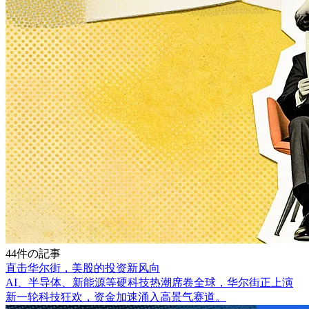
44件の記事
直击华尔街，美股的投资新风向
AI、半导体、新能源等硬科技热潮席卷全球，华尔街正上演
新一轮科技狂欢，资金加速涌入高景气赛道。