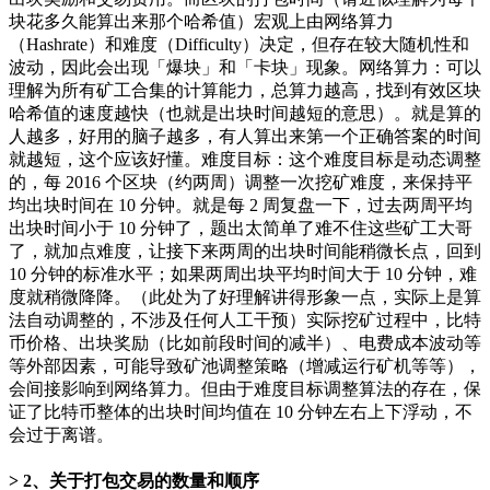
块花多久能算出来那个哈希值）宏观上由网络算力
（Hashrate）和难度（Difficulty）决定，但存在较大随机性和
波动，因此会出现「爆块」和「卡块」现象。网络算力：可以
理解为所有矿工合集的计算能力，总算力越高，找到有效区块
哈希值的速度越快（也就是出块时间越短的意思）。就是算的
人越多，好用的脑子越多，有人算出来第一个正确答案的时间
就越短，这个应该好懂。难度目标：这个难度目标是动态调整
的，每 2016 个区块（约两周）调整一次挖矿难度，来保持平
均出块时间在 10 分钟。就是每 2 周复盘一下，过去两周平均
出块时间小于 10 分钟了，题出太简单了难不住这些矿工大哥
了，就加点难度，让接下来两周的出块时间能稍微长点，回到
10 分钟的标准水平；如果两周出块平均时间大于 10 分钟，难
度就稍微降降。（此处为了好理解讲得形象一点，实际上是算
法自动调整的，不涉及任何人工干预）实际挖矿过程中，比特
币价格、出块奖励（比如前段时间的减半）、电费成本波动等
等外部因素，可能导致矿池调整策略（增减运行矿机等等），
会间接影响到网络算力。但由于难度目标调整算法的存在，保
证了比特币整体的出块时间均值在 10 分钟左右上下浮动，不
会过于离谱。
2、关于打包交易的数量和顺序