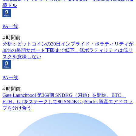
億ドル
PA一线
4 時間前
分析：ビットコインの30日インプライド・ボラティリティが
36%の長期サポート下限まで低下、低ボラティリティは低リ
スクを意味しない
PA一线
4 時間前
Gate Launchpool 第369期 SNDKG（闪迪）を開始、BTC、
ETH、GTをステークして80 SNDKG gStocks 資産エアドロッ
プを分け合う