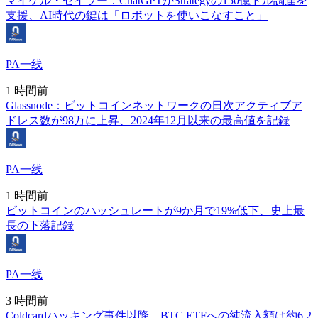
マイケル・セイラー：ChatGPTがStrategyの150億ドル調達を
支援、AI時代の鍵は「ロボットを使いこなすこと」
PA一线
1 時間前
Glassnode：ビットコインネットワークの日次アクティブア
ドレス数が98万に上昇、2024年12月以来の最高値を記録
PA一线
1 時間前
ビットコインのハッシュレートが9か月で19%低下、史上最
長の下落記録
PA一线
3 時間前
Coldcardハッキング事件以降、BTC ETFへの純流入額は約6.2