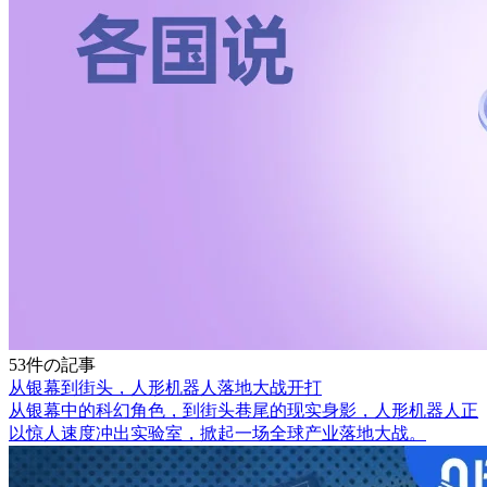
53件の記事
从银幕到街头，人形机器人落地大战开打
从银幕中的科幻角色，到街头巷尾的现实身影，人形机器人正
以惊人速度冲出实验室，掀起一场全球产业落地大战。