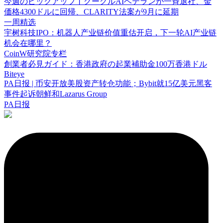
今週のピックアップ丨グーグルAIベテランが一斉退社、金
価格4300ドルに回帰、CLARITY法案が9月に延期
一周精选
宇树科技IPO：机器人产业链价值重估开启，下一轮AI产业链
机会在哪里？
CoinW研究院专栏
創業者必見ガイド：香港政府の起業補助金100万香港ドル
Biteye
PA日报 | 币安开放美股资产转仓功能；Bybit就15亿美元黑客
事件起诉朝鲜和Lazarus Group
PA日报