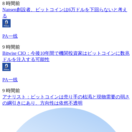
8 時間前
Nansen創設者、ビットコインは6万ドルを下回らないと考え
る
PA一线
9 時間前
Bitwise CIO：今後10年間で機関投資家はビットコインに数兆
ドルを注入する可能性
PA一线
9 時間前
アナリスト：ビットコインは売り手の枯渇と現物需要の弱さ
の綱引きにあり、方向性は依然不透明