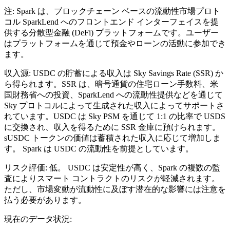
注: Spark は、ブロックチェーン ベースの流動性市場プロト
コル SparkLend へのフロントエンド インターフェイスを提
供する分散型金融 (DeFi) プラットフォームです。ユーザー
はプラットフォームを通じて預金やローンの活動に参加でき
ます。
収入源: USDC の貯蓄による収入は Sky Savings Rate (SSR) か
ら得られます。SSR は、暗号通貨の住宅ローン手数料、米
国財務省への投資、SparkLend への流動性提供などを通じて
Sky プロトコルによって生成された収入によってサポートさ
れています。USDC は Sky PSM を通じて 1:1 の比率で USDS
に交換され、収入を得るために SSR 金庫に預けられます。
sUSDC トークンの価値は蓄積された収入に応じて増加しま
す。 Spark は USDC の流動性を前提としています。
リスク評価: 低。 USDC は安定性が高く、Spark の複数の監
査によりスマート コントラクトのリスクが軽減されます。
ただし、市場変動が流動性に及ぼす潜在的な影響には注意を
払う必要があります。
現在のデータ状況: