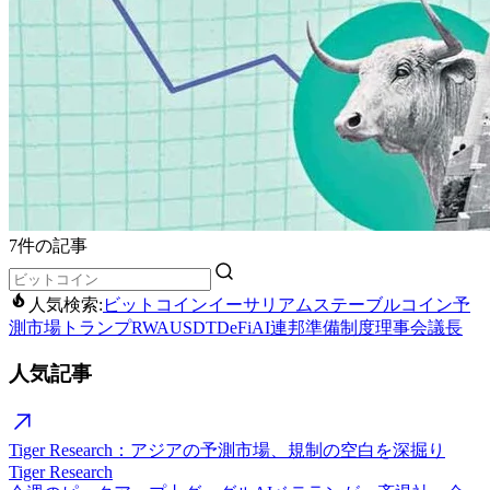
7件の記事
人気検索:
ビットコイン
イーサリアム
ステーブルコイン
予
測市場
トランプ
RWA
USDT
DeFi
AI
連邦準備制度理事会議長
人気記事
Tiger Research：アジアの予測市場、規制の空白を深掘り
Tiger Research