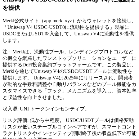
を提供
Merkl公式サイト（app.merkl.xyz）からウォレットを接続し、
「Uniswap V4 USDC-USDT0に流動性を提供する」製品に
USDCまたはUSDTを入金して、Uniswap V4に流動性を提供
します。
注：Merklは、流動性プール、レンディングプロトコルなど
の機会を網羅したワンストップソリューションをユーザーに
提供するDeFi投資集約プラットフォームです。この製品は、
Merklを通じてUniswap V4のUSDC/USDTプールに流動性を
提供します。 Uniswap V4は2025年にリリースされ、開発者
が動的な手数料調整や自動リバランスなどのプール機能をカ
スタマイズできる「フック」メカニズムを導入し、資本効率
と収益性を向上させました。
収入源: UNI トークンインセンティブ。
リスク評価: 低から中程度。 USDC/USDTプールは価格変動
リスクが低いステーブルコインペアですが、スマートコント
ラクトリスクやインセンティブ期間終了後の収益低下の可能