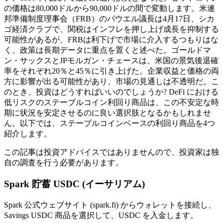
の価格は80,000ドルから90,000ドルの間で変動します。米連
邦準備制度理事会（FRB）のパウエル議長は4月17日、シカ
ゴ経済クラブで、関税はインフレを押し上げ成長を抑制する
可能性があるが、FRBは利下げで市場に介入するつもりはな
く、政策は長期データに重点​​を置くと述べた。ゴールドマ
ン・サックスとJPモルガン・チェースは、米国の景気後退確
率をそれぞれ20％と45％に引き上げた。企業収益と価格の両
方に影響が出る可能性があり、市場の見通しは不透明だ。こ
のとき、投資はどうすればいいのでしょうか? DeFi における
低リスクのステーブルコイン利回り商品は、この不安定な時
期に状況を安定させるのに良い選択肢となるかもしれませ
ん。以下では、ステーブルコインベースの利回り商品を4つ
紹介します。
この記事は投資アドバイスではありませんので、投資家は独
自の調査を行う必要があります。
Spark 貯蓄 USDC (イーサリアム)
Spark 公式ウェブサイト (spark.fi) からウォレットを接続し、
Savings USDC 商品を選択して、USDC を入金します。