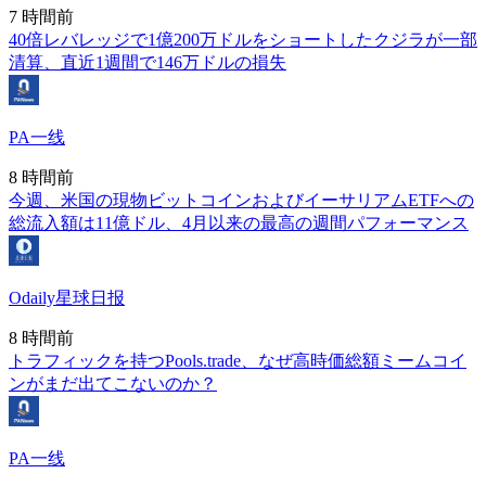
7 時間前
40倍レバレッジで1億200万ドルをショートしたクジラが一部
清算、直近1週間で146万ドルの損失
PA一线
8 時間前
今週、米国の現物ビットコインおよびイーサリアムETFへの
総流入額は11億ドル、4月以来の最高の週間パフォーマンス
Odaily星球日报
8 時間前
トラフィックを持つPools.trade、なぜ高時価総額ミームコイ
ンがまだ出てこないのか？
PA一线