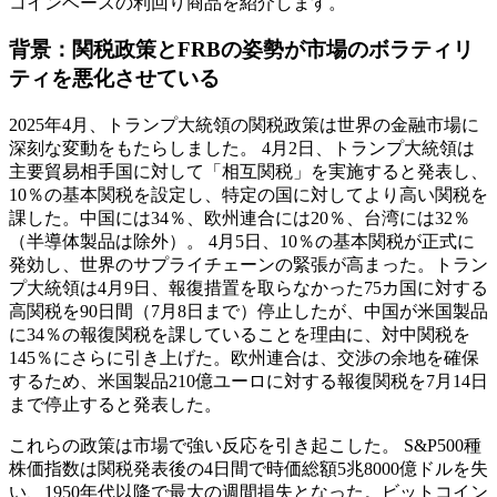
コインベースの利回り商品を紹介します。
背景：関税政策とFRBの姿勢が市場のボラティリ
ティを悪化させている
2025年4月、トランプ大統領の関税政策は世界の金融市場に
深刻な変動をもたらしました。 4月2日、トランプ大統領は
主要貿易相手国に対して「相互関税」を実施すると発表し、
10％の基本関税を設定し、特定の国に対してより高い関税を
課した。中国には34％、欧州連合には20％、台湾には32％
（半導体製品は除外）。 4月5日、10％の基本関税が正式に
発効し、世界のサプライチェーンの緊張が高まった。トラン
プ大統領は4月9日、報復措置を取らなかった75カ国に対する
高関税を90日間（7月8日まで）停止したが、中国が米国製品
に34％の報復関税を課していることを理由に、対中関税を
145％にさらに引き上げた。欧州連合は、交渉の余地を確保
するため、米国製品210億ユーロに対する報復関税を7月14日
まで停止すると発表した。
これらの政策は市場で強い反応を引き起こした。 S&P500種
株価指数は関税発表後の4日間で時価総額5兆8000億ドルを失
い、1950年代以降で最大の週間損失となった。ビットコイン