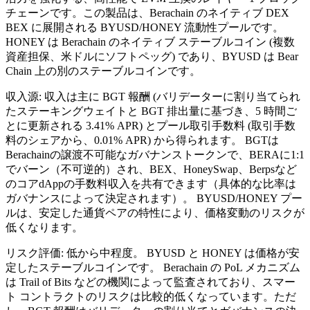
チェーンです。この製品は、Berachain のネイティブ DEX
BEX に展開される BYUSD/HONEY 流動性プールです。
HONEY は Berachain のネイティブ ステーブルコイン (複数
資産担保、米ドルにソフトペッグ) であり、BYUSD は Bear
Chain 上の別のステーブルコインです。
収入源: 収入は主に BGT 報酬 (バリデーターに割り当てられ
たステーキングウェイトと BGT 排出量に基づき、5 時間ご
とに更新される 3.41% APR) とプール取引手数料 (取引手数
料のシェアから、0.01% APR) から得られます。 BGTは
Berachainの譲渡不可能なガバナンストークンで、BERAに1:1
でバーン（不可逆的）され、BEX、HoneySwap、Berpsなど
のコアdAppの手数料収入を共有できます（具体的な比率は
ガバナンスによって決定されます）。 BYUSD/HONEY プー
ルは、安定した通貨ペアの特性により、価格変動のリスクが
低くなります。
リスク評価: 低から中程度。 BYUSD と HONEY は価格が安
定したステーブルコインです。 Berachain の PoL メカニズム
は Trail of Bits などの機関によって監査されており、スマー
ト コントラクトのリスクは比較的低くなっています。ただ