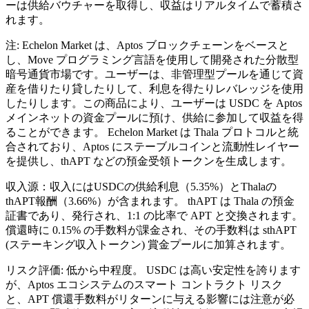
ーは供給バウチャーを取得し、収益はリアルタイムで蓄積さ
れます。
注: Echelon Market は、Aptos ブロックチェーンをベースと
し、Move プログラミング言語を使用して開発された分散型
暗号通貨市場です。ユーザーは、非管理型プールを通じて資
産を借りたり貸したりして、利息を得たりレバレッジを使用
したりします。この商品により、ユーザーは USDC を Aptos
メインネットの資金プールに預け、供給に参加して収益を得
ることができます。 Echelon Market は Thala プロトコルと統
合されており、Aptos にステーブルコインと流動性レイヤー
を提供し、thAPT などの預金受領トークンを生成します。
収入源：収入にはUSDCの供給利息（5.35%）とThalaの
thAPT報酬（3.66%）が含まれます。 thAPT は Thala の預金
証書であり、発行され、1:1 の比率で APT と交換されます。
償還時に 0.15% の手数料が課金され、その手数料は sthAPT
(ステーキング収入トークン) 賞金プールに加算されます。
リスク評価: 低から中程度。 USDC は高い安定性を誇ります
が、Aptos エコシステムのスマート コントラクト リスク
と、APT 償還手数料がリターンに与える影響には注意が必