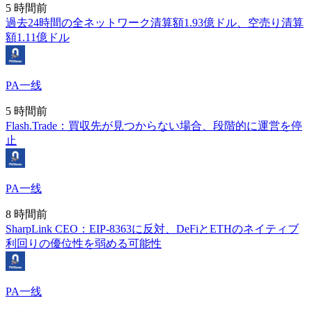
5 時間前
過去24時間の全ネットワーク清算額1.93億ドル、空売り清算
額1.11億ドル
PA一线
5 時間前
Flash.Trade：買収先が見つからない場合、段階的に運営を停
止
PA一线
8 時間前
SharpLink CEO：EIP-8363に反対、DeFiとETHのネイティブ
利回りの優位性を弱める可能性
PA一线