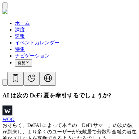
ホーム
深度
速報
イベントカレンダー
特集
ナビゲーション
発見
AI は次の DeFi 夏を牽引するでしょうか?
WOO
おそらく、DeFAI によって本当の「DeFi サマー」の次の波
が到来し、より多くのユーザーが低敷居で分散型金融の潜在
的なメリットを享受できるようになるでしょう。