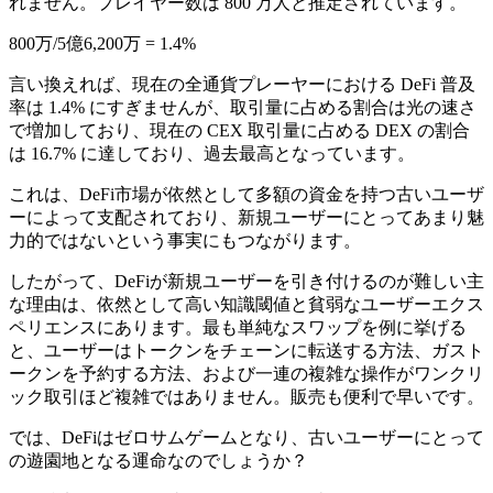
れません。プレイヤー数は 800 万人と推定されています。
800万/5億6,200万 = 1.4%
言い換えれば、現在の全通貨プレーヤーにおける DeFi 普及
率は 1.4% にすぎませんが、取引量に占める割合は光の速さ
で増加しており、現在の CEX 取引量に占める DEX の割合
は 16.7% に達しており、過去最高となっています。
これは、DeFi市場が依然として多額の資金を持つ古いユーザ
ーによって支配されており、新規ユーザーにとってあまり魅
力的ではないという事実にもつながります。
したがって、DeFiが新規ユーザーを引き付けるのが難しい主
な理由は、依然として高い知識閾値と貧弱なユーザーエクス
ペリエンスにあります。最も単純なスワップを例に挙げる
と、ユーザーはトークンをチェーンに転送する方法、ガスト
ークンを予約する方法、および一連の複雑な操作がワンクリ
ック取引ほど複雑ではありません。販売も便利で早いです。
では、DeFiはゼロサムゲームとなり、古いユーザーにとって
の遊園地となる運命なのでしょうか？