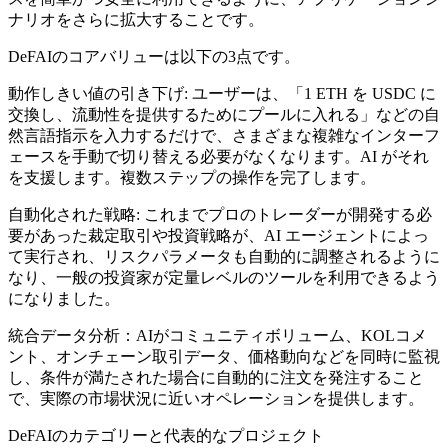
ナリオをさらに拡大することです。
DeFAIのコアバリューは以下の3点です。
動作しきい値の引き下げ: ユーザーは、「1 ETH を USDC に
交換し、流動性を提供するためにプールに入れる」などの自
然言語指示を入力するだけで、さまざまな複雑なインターフ
ェースを手動で切り替える必要がなくなります。AI がそれ
を支援します。複数ステップの操作を完了します。
自動化された戦略: これまでプロのトレーダーが開発する必
要があった裁定取引や投資戦略が、AI エージェントによっ
て実行され、リスクパラメータも自動的に調整されるように
なり、一般の投資家が定量レベルのツールを利用できるよう
になりました。
統合データ分析：AIがコミュニティボリューム、KOLコメ
ント、オンチェーン取引データ、価格動向などを同時に監視
し、条件が満たされた場合に自動的に注文を発注すること
で、実際の市場状況に近いオペレーションを提供します。
DeFAIのカテゴリーと代表的なプロジェクト