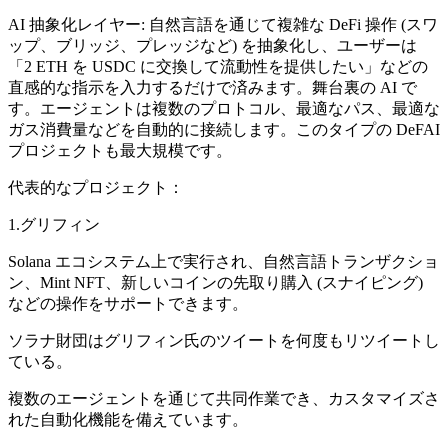
AI 抽象化レイヤー: 自然言語を通じて複雑な DeFi 操作 (スワ
ップ、ブリッジ、プレッジなど) を抽象化し、ユーザーは
「2 ETH を USDC に交換して流動性を提供したい」などの
直感的な指示を入力するだけで済みます。舞台裏の AI で
す。エージェントは複数のプロトコル、最適なパス、最適な
ガス消費量などを自動的に接続します。このタイプの DeFAI
プロジェクトも最大規模です。
代表的なプロジェクト：
1.グリフィン
Solana エコシステム上で実行され、自然言語トランザクショ
ン、Mint NFT、新しいコインの先取り購入 (スナイピング)
などの操作をサポートできます。
ソラナ財団はグリフィン氏のツイートを何度もリツイートし
ている。
複数のエージェントを通じて共同作業でき、カスタマイズさ
れた自動化機能を備えています。