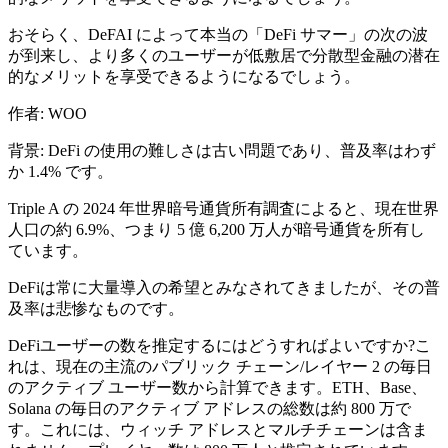
おそらく、DeFAI によって本当の「DeFi サマー」の次の波
が到来し、より多くのユーザーが低敷居で分散型金融の潜在
的なメリットを享受できるようになるでしょう。
作者: WOO
背景: DeFi の使用の難しさは古い問題であり、普及率はわず
か 1.4% です。
Triple A の 2024 年世界暗号通貨所有調査によると、現在世界
人口の約 6.9%、つまり 5 億 6,200 万人が暗号通貨を所有し
ています。
DeFiは常に大量導入の希望とみなされてきましたが、その普
及率は悲惨なものです。
DeFiユーザーの数を推定するにはどうすればよいですか?こ
れは、現在の主流のパブリック チェーン/レイヤー 2 の毎日
のアクティブ ユーザー数から計算できます。ETH、Base、
Solana の毎日のアクティブ アドレスの総数は約 800 万で
す。これには、ウィッチ アドレスとマルチチェーンは含ま