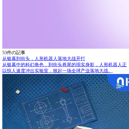
53件の記事
从银幕到街头，人形机器人落地大战开打
从银幕中的科幻角色，到街头巷尾的现实身影，人形机器人正
以惊人速度冲出实验室，掀起一场全球产业落地大战。