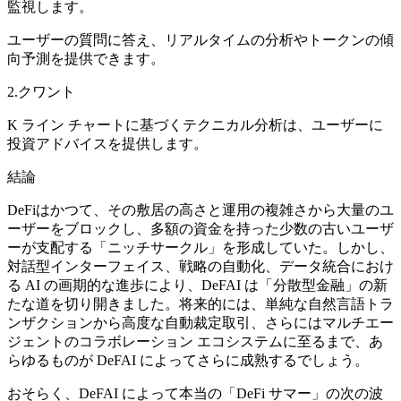
監視します。
ユーザーの質問に答え、リアルタイムの分析やトークンの傾
向予測を提供できます。
2.クワント
K ライン チャートに基づくテクニカル分析は、ユーザーに
投資アドバイスを提供します。
結論
DeFiはかつて、その敷居の高さと運用の複雑さから大量のユ
ーザーをブロックし、多額の資金を持った少数の古いユーザ
ーが支配する「ニッチ​​サークル」を形成していた。しかし、
対話型インターフェイス、戦略の自動化、データ統合におけ
る AI の画期的な進歩により、DeFAI は「分散型金融」の新
たな道を切り開きました。将来的には、単純な自然言語トラ
ンザクションから高度な自動裁定取引、さらにはマルチエー
ジェントのコラボレーション エコシステムに至るまで、あ
らゆるものが DeFAI によってさらに成熟するでしょう。
おそらく、DeFAI によって本当の「DeFi サマー」の次の波