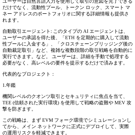
ユーザーは自然言語入力を使用して取引の意図を完了できる
だけでなく、流動性プール、トークン ロック、スマート マ
ネー アドレスのポートフォリオに関する詳細情報も提供さ
れます。
自動取引エージェント: このタイプの AI エージェントは、
ユーザーの承認を得た後、「ETH を定期的に購入して流動
性プールに入金する」、「クロスチェーンブリッジング後の
自動裁定取引」など、複雑な複数段階の取引戦略を自動的に
実行できます。など。 ユーザーは、詳細を手動で処理する
必要がなく、高レベルの要件を提示するだけで済みます。
代表的なプロジェクト：
1.年鑑
機関レベルのクオンツ取引とセキュリティに焦点を当て、
TEE (信頼された実行環境) を使用して戦略の盗難や MEV 攻
撃を防ぎます。
この戦略は、まず EVM フォーク環境でシミュレーションし
てから、メイン ネットワークに正式にデプロイして、実際
の運用リスクを軽減できます。