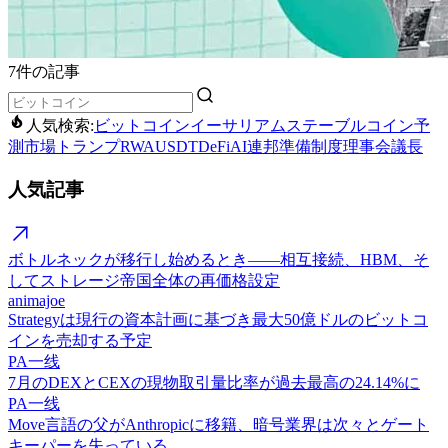
7件の記事
人気検索:
ビットコイン
イーサリアム
ステーブルコイン
予
測市場
トランプ
RWA
USDT
DeFi
AI
連邦準備制度理事会議長
人気記事
ボトルネックが移行し始めるとき——相互接続、HBM、そ
してストレージ帝国全体の再価格設定
animajoe
Strategyは現行の資本計画に基づき最大50億ドルのビットコ
インを売却する予定
PA一线
7月のDEXとCEXの現物取引量比率が過去最高の24.14%に
PA一线
Move言語の父がAnthropicに移籍、暗号業界は次々とゲート
キーパーを失っている