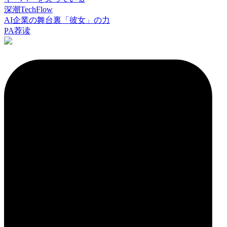
深潮TechFlow
AI企業の舞台裏「彼女」の力
PA荐读