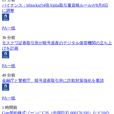
バイナンス：bStocksの4倍Alpha取引量資格ルールが8月8日
に調整
PA一线
36 分前
モスクワ証券取引所が暗号資産のデジタル保管機関の立ち上
げを計画
PA一线
49 分前
金融庁と警察庁、暗号資産取引所に詐欺対策強化を要請
PA一线
1 時間前
Gate契約株式ゾーンにCJS（中国巨石 600176.SH）など10の