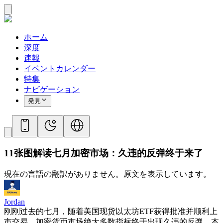
ホーム
深度
速報
イベントカレンダー
特集
ナビゲーション
発見
11张图解读七月加密市场：久违的反弹终于来了
現在の言語の翻訳がありません。原文を表示しています。
Jordan
刚刚过去的七月，随着美国现货以太坊ETF获得批准并顺利上
市交易，加密货币市场绝大多数指标终于出现久违的反弹，本