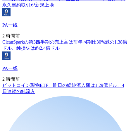
永久契約取引が新規上場
PA一线
2 時間前
CleanSparkの第3四半期の売上高は前年同期比30%減の1.38億
ドル、純損失は約2.4億ドル
PA一线
2 時間前
ビットコイン現物ETF、昨日の総純流入額は1.29億ドル、4
日連続の純流入