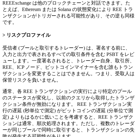
REEExchange は他のブロックチェーンと対話できます。た
とえば、Ethereum または Solana の状態変化により REE トラ
ンザクションがトリガーされる可能性があり、その逆も同様
です。
リスクプロファイル
受信者 (プールと取引するトレーダー) は、署名する前に、
入力と出力で表されるすべての取引条件を含む PSBT をレビ
ューします。一度署名されると、トレーダー自身、取引所、
REE、ICP ノード、ビットコインマイナーを含む誰もトラン
ザクションを変更することはできません。つまり、受取人は
保管リスクを負いません。
通常、各 REE トランザクションの実行により特定のプール
のステータスが変化し、以前のクエリから取得したトランザ
クション条件が無効になります。 REE トランザクション実
行の遅延 (秒単位で測定) がビットコインの遅延 (分単位で測
定) よりもはるかに低いことを考慮すると、REE トランザク
ションは通常、順次処理されます。ただし、複数のトレーダ
ーが同じプールで同時に取引すると、トランザクションの失
敗が発生する可能性があります。