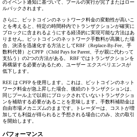
のイベント通知に基づいて、プールの実行が完了またはロー
ルバックされます。
さらに、ビットコインのネットワーク料金の変動性が高いこ
とを考えると、特定の時間枠内でトランザクションが確実に
ブロックに含まれるようにする経済的に実現可能な方法はあ
りません。ビットコインのネットワーク手数料が高騰した場
合、決済を迅速化する方法としてRBF（Replace-By-Fee、手
数料代替）とCPFP（Child Pays for Parent、子が親に代わって
支払う）の2つの方法がある。 RBF ではトランザクションを
再構築する必要があるため、ユーザー エクスペリエンスが
低下します。
REE は CPFP を使用します。これは、ビットコインのネット
ワーク料金が急上昇した場合、後続のトランザクションは、
同じプール上で以前にブロックされていないトランザクショ
ンを補助する必要があることを意味します。手数料補助金は
自由市場メカニズムのままです。トレーダーは、コストが増
加しても利益が得られると予想される場合にのみ、次の取引
を開始します。
パフォーマンス