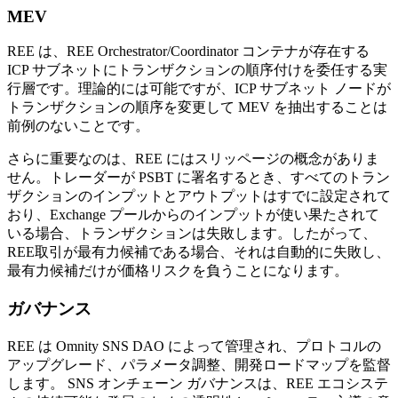
MEV
REE は、REE Orchestrator/Coordinator コンテナが存在する
ICP サブネットにトランザクションの順序付けを委任する実
行層です。理論的には可能ですが、ICP サブネット ノードが
トランザクションの順序を変更して MEV を抽出することは
前例のないことです。
さらに重要なのは、REE にはスリッページの概念がありま
せん。トレーダーが PSBT に署名するとき、すべてのトラン
ザクションのインプットとアウトプットはすでに設定されて
おり、Exchange プールからのインプットが使い果たされて
いる場合、トランザクションは失敗します。したがって、
REE取引が最有力候補である場合、それは自動的に失敗し、
最有力候補だけが価格リスクを負うことになります。
ガバナンス
REE は Omnity SNS DAO によって管理され、プロトコルの
アップグレード、パラメータ調整、開発ロードマップを監督
します。 SNS オンチェーン ガバナンスは、REE エコシステ