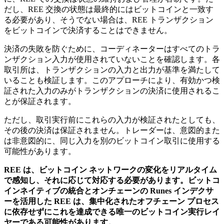
だし、REE 交換の状態は最終的にはビットコインと一致す
る必要があり、そうでない場合は、REE トランザクション
をビットコインで決済することはできません。
決済の失敗を防ぐために、コーディネーターはすべてのトラ
ンザクション入力が使用されていないことを確認します。各
取引所は、トランザクションの入力と出力が基準を満たして
いることも検証します。このアプローチにより、有効かつ検
証された入力のみがトランザクションの決済に使用されるこ
とが保証されます。
ただし、取引実行前にこれらの入力が検証されたとしても、
その後の決済は保証されません。トレーダーは、意図的また
は非意図的に、同じ入力を別のビットコイン取引に使用する
可能性があります。
REE は、ビットコイン ネットワークの変化をリアルタイム
で感知し、それに応じて対応する必要があります。ビットコ
インネイティブの統合とオンチェーンの Runes インデクサ
ーを活用した REE は、集中化されたオフチェーン プロセス
に依存せずにこれを達成できる唯一のビットコイン実行レイ
ヤーである可能性があります。