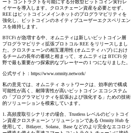
ート コントラクトを可能にする分散型ビットコイン実行レ
イヤーを導入します。クロスチェーン資産を必要とせず、
REE はビットコインメインネットのプログラマビリティを
強化し、ビットコインのネイティブユーザーエクスペリエン
スを維持します。
BTCFi が急増する中、オムニティは新しいビットコイン層
プログラマビリティ拡張プロトコル REE をリリースしまし
た。クロスチェーンの相互運用性 (オムニティ ハブ) におけ
るチームの長年の蓄積と相まって、オムニティは BTCFi 分
野で最も重要かつ探索的なプレーヤーの 1 つになりました。
公式サイト：https://www.omnity.network/
私の意見では、オムニティ ネットワークは、効率的で構成
可能性が高く、耐障害性が高いビットコイン エコシステム
の「プログラマビリティを拡張および強化する」ための技術
的ソリューションを模索しています。
1. 高頻度取引シナリオの場合、Trustless レベルのビットコイ
ン資産クロスチェーン ソリューションである Omnity Hub を
使用して、Bitlayer、Solana、Base などのより完全なエコロジ
ー構造を備えた高速スマート コントラクト チェーンに接続