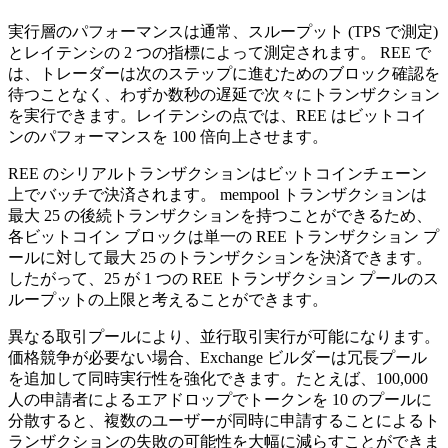
実行層のパフォーマンスは通常、スループット (TPS で測定)
とレイテンシの 2 つの指標によって測定されます。 REE で
は、トレーダーは次のステップに進むためのブロック確認を
待つことなく、わずか数秒の遅延で次々にトランザクション
を実行できます。レイテンシの点では、REE はビットコイ
ンのパフォーマンスを 100 倍向上させます。
REE のシリアルトランザクションはビットコインチェーン
上でバッチで決済されます。 mempool トランザクションは
最大 25 の後続トランザクションを持つことができるため、
各ビットコイン ブロックは単一の REE トランザクション プ
ールに対して最大 25 のトランザクションを決済できます。
したがって、25 が 1 つの REE トランザクション プールのス
ループットの上限と考えることができます。
異なる取引プールにより、並行取引実行が可能になります。
価格競争が必要ない場合、Exchange ビルダーは冗長プール
を追加して同時実行性を強化できます。たとえば、100,000
人の申請者によるエアドロップでトークンを 10 のプールに
分散すると、複数のユーザーが同時に申請することによるト
ランザクションの失敗の可能性を大幅に減らすことができま