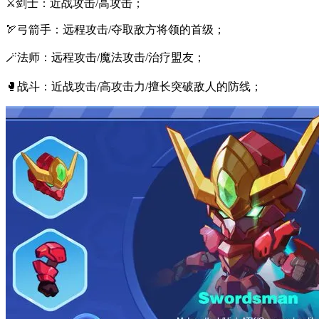
⚔️剑士：近战攻击/高攻击；
🏹弓箭手：远程攻击/夺取敌方将领的首级；
🪄法师：远程攻击/魔法攻击/治疗盟友；
🥊战斗：近战攻击/高攻击力/擅长突破敌人的防线；