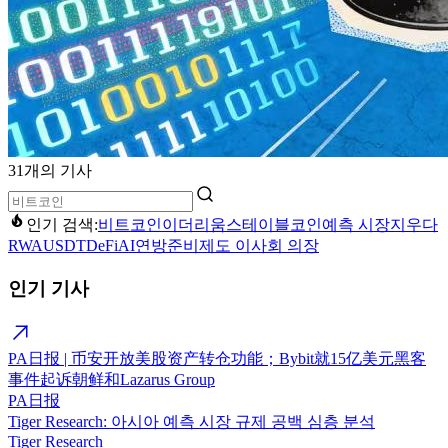
31개의 기사
인기 검색:
비트코인
이더리움
스테이블코인
예측 시장
지우다
RWA
USDT
DeFi
AI
연방준비제도 이사회 의장
인기 기사
PA日报 | 币安开放美股资产转仓功能；Bybit就15亿美元黑客
事件起诉朝鲜和Lazarus Group
PA日报
Tiger Research: 아시아 예측 시장 규제 공백 심층 분석
Tiger Research