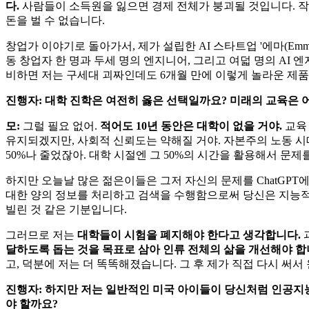
다.
사람들이 소득원을 잃으면 경제 전체가 붕괴될 것입니다. 작년
돈을 벌 수 없습니다.
창업가 이야기로 돌아가서, 제가 설립한 AI 스타트업 '에마(E
동 창업자 한 명과 두세 명의 엔지니어, 그리고 여덟 명의 AI 
비하면 저는 구세대 괴짜인데도 6개월 만에 이렇게 놀라운 제품
진행자: 대학 진학은 여전히 ​​옳은 선택일까요? 미래의 교육은
모:
그럴 필요 없어.
적어도 10년 동안은 대학이 없을 거야.
교육 
유지되겠지만, 사회적 신뢰도는 약해질 거야. 자본주의 노동 시
50%나 줄었잖아. 대학 시절엔 그 50%의 시간을 활용해서 문제
하지만 오늘날 많은 젊은이들은 그저 자신의 문제를 ChatGPT에
대한 양의 정보를 처리하고 검색을 수행함으로써 당신은 지능적인 
빌린 것 같은 기분입니다.
그러므로 저는
대학들이 시험을 폐지해야 한다고 생각합니다.
달하도록 돕는 것을 목표로 삼아 인류 전체의 삶을 개선해야 합
고, 덕분에 저는 더 똑똑해졌습니다. 그 후 제가 직접 다시 써서 
진행자: 하지만 저는 일반적인 미국 아이들이 당신처럼 인공지
야 할까요?