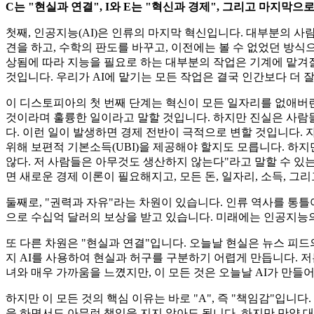
C는 "현실과 연결", I와 E는 "혁신과 경제", 그리고 마지막으
첫째, 인공지능(AI)은 인류의 마지막 혁신입니다. 대부분의 사
견을 하고, 수학의 판도를 바꾸고, 이전에는 볼 수 없었던 방식
상됨에 따라 지능을 필요로 하는 대부분의 작업은 기계에 맡겨질 
것입니다. 우리가 AI에 맡기는 모든 작업은 결국 인간보다 더 
이 디스토피아의 첫 번째 단계는 혁신이 모든 일자리를 없애버
것이라며 훌륭한 일이라고 말할 것입니다. 하지만 진실은 사람들이
다. 이런 일이 발생하면 경제 전반이 극적으로 변할 것입니다.
위해 보편적 기본소득(UBI)을 제공해야 할지도 모릅니다. 하지
않다. 저 사람들은 아무것도 생산하지 않는다"라고 말할 수 있는
면 새로운 경제 이론이 필요해지고, 모든 돈, 일자리, 소득, 
둘째로, "권력과 자유"라는 차원이 있습니다. 인류 역사를 통
으로 수십억 달러의 보상을 받고 있습니다. 미래에는 인공지능의
또 다른 차원은 "현실과 연결"입니다. 오늘날 현실은 뉴스 피
지 AI를 사용하여 현실과 허구를 구분하기 어렵게 만듭니다. 저
녀와 매우 가까움을 느꼈지만, 이 모든 것은 오늘날 AI가 만
하지만 이 모든 것의 핵심 이유는 바로 "A", 즉 "책임감"입
을 하면서도 아무런 책임을 지지 않아도 됩니다. 하지만 만약 