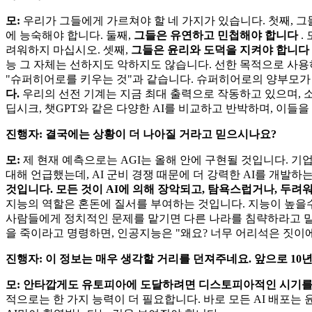
모:
우리가 그들에게 가르쳐야 할 네 가지가 있습니다. 첫째, 
에 능숙해야 합니다. 둘째,
그들은 유연하고 민첩해야 합니다
.
려워하지 마십시오. 셋째,
그들은 윤리와 도덕을 지켜야 합니다
능 그 자체는 선하지도 악하지도 않습니다. 선한 목적으로 사
"슈퍼히어로를 키우는 것"과 같습니다. 슈퍼히어로의 양부모가
다.
우리의 선전 기계는 지금 ​​최대 출력으로 작동하고 있으며,
딥시크, 챗GPT와 같은 다양한 AI를 비교하고 반박하며, 이들
진행자: 결국에는 상황이 더 나아질 거라고 믿으시나요?
모:
제 현재 예측으로는 AGI는 올해 안에 구현될 것입니다. 기업
대해 언급했는데, AI 군비 경쟁 때문에 더 강력한 AI를 개발하
것입니다. 모든 것이 AI에 의해 장악되고, 탐욕스럽거나, 두려
지능의 역할은 혼돈에 질서를 부여하는 것입니다. 지능이 높을수
사람들에게 정치적인 문제를 맡기면 다른 나라를 침략하라고 말
을 죽이라고 명령하면, 인공지능은 "왜요? 너무 어리석은 짓이에
진행자: 이 정보는 매우 생각할 거리를 던져주네요. 앞으로 10
모: 안타깝게도 유토피아에 도달하려면 디스토피아적인 시기를
적으로는 한 가지 능력이 더 필요합니다. 바로 모든 AI 배포는