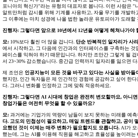
포니아의 혁신가"라는 유형의 대표자로 봅니다. 이런 사람은 "
알트만처럼 감시를 위해 기계를 사용하고, 자율 무기를 개발하고,
그 이후에는 마치 성경에 나올 법한 놀라운 유토피아가 도래할 
진행자: 그렇다면 앞으로 10년에서 12년을 어떻게 헤쳐나가야 
모:
10%보다 훨씬 더 많을 겁니다.
단순 반복적인 일자리가 사라
에서 시작하고, 그 다음에 인간과의 인터페이스를 구축하는 것입
페이스를 익혀야 하기 때문입니다. 하지만 조만간 그렇게 될 겁
서 23~30% 감소했습니다. 중간급 인력까지 일자리를 잃으면 
제 조언은
인공지능이 모든 것을 바꾸고 있다는 사실을 받아들이
했지만, 인간 독자들은 제 인간적인 경험에 공감하고 싶어 한다
다. 그러니 변화를 인정하고 그에 맞춰 적응하세요.
진행자: 그렇다면 AI 시대에 창업은 완전히 변모할까요, 아니
창업가들은 여전히 ​​무엇을 할 수 있을까요?
모:
과거에는 기업가의 역량이 남들이 보지 못하는 미래를 예측하
다. 고도의 민첩성이 필요하고, 매일 트렌드를 관찰하고, 공이 
요했던 것이 이제는 매주 변화가 필요할지도 모릅니다.
AI가 
했는데, 그는 AI를 이용해 직원을 해고하고 효율성을 높이려는