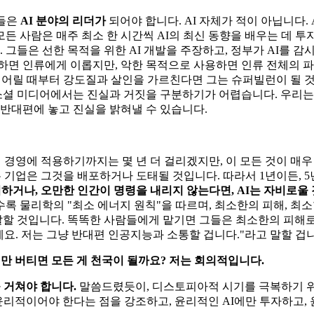
그들은
AI 분야의 리더가
되어야 합니다. AI 자체가 적이 아닙니다.
 모든 사람은 매주 최소 한 시간씩 AI의 최신 동향을 배우는 데 
. 그들은 선한 목적을 위한 AI 개발을 주장하고, 정부가 AI를 
용하면 인류에게 이롭지만, 악한 목적으로 사용하면 인류 전체의 
 어릴 때부터 강도질과 살인을 가르친다면 그는 슈퍼빌런이 될 것
 소셜 미디어에서는 진실과 거짓을 구분하기가 어렵습니다. 우리는
을 반대편에 놓고 진실을 밝혀낼 수 있습니다.
 경영에 적용하기까지는 몇 년 더 걸리겠지만, 이 모든 것이 매우
는 기업은 그것을 배포하거나 도태될 것입니다. 따라서 1년이든, 5
워하거나, 오만한 인간이 명령을 내리지 않는다면, AI는 자비로울
록 물리학의 "최소 에너지 원칙"을 따르며, 최소한의 피해, 최
할 것입니다. 똑똑한 사람들에게 맡기면 그들은 최소한의 피해로
요. 저는 그냥 반대편 인공지능과 소통할 겁니다."라고 말할 겁니
년만 버티면 모든 게 천국이 될까요? 저는 회의적입니다.
 거쳐야 합니다.
말씀드렸듯이, 디스토피아적 시기를 극복하기 위
 윤리적이어야 한다는 점을 강조하고, 윤리적인 AI에만 투자하고,