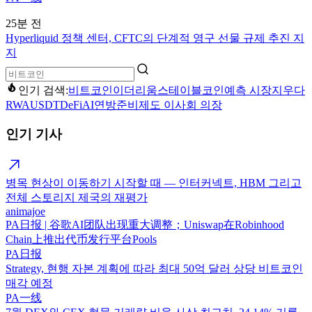
25분 전
Hyperliquid 정책 센터, CFTC의 단계적 영구 선물 규제 추진 지
지
인기 검색:
비트코인
이더리움
스테이블코인
예측 시장
지우다
RWA
USDT
DeFi
AI
연방준비제도 이사회 의장
인기 기사
병목 현상이 이동하기 시작할 때 — 인터커넥트, HBM 그리고
전체 스토리지 제국의 재평가
animajoe
PA日报 | 谷歌AI团队出现重大调整；Uniswap在Robinhood
Chain上推出代币发行平台Pools
PA日报
Strategy, 현행 자본 계획에 따라 최대 50억 달러 상당 비트코인
매각 예정
PA一线