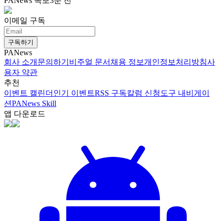
PANews 속보
3분 전
이메일 구독
구독하기
PANews
회사 소개
문의하기
비주얼 문서
채용 정보
개인정보처리방침
사
용자 약관
추천
이벤트 캘린더
인기 이벤트
RSS 구독
칼럼 신청
도구 내비게이
션
PANews Skill
앱 다운로드