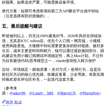
好隔离。如果连坐严重，可能需换设备环境。
替代方案：短期可考虑靠谱的第三方API聚合平台或中转站
（注意选择有防封措施的）。
五、最后提醒与建议
即使做到以上，仍无法100%避免封号。2026年风控在持续加
强，尤其是KYC rollout后。优先个人订阅 + 网页端，小规模
使用风险更低。大规模中转站需要更复杂的防封链路。被封多
次后，成本主要是时间和精力，钱可以通过退款挽回部分。因
此建议先用小额订阅测试环境稳定性，再上Max计划。不过作
为目前最强代码/思考模型之一，claude值得投入精力保护
总结：环境稳定 > 邮箱质量 > 支付方式 > 使用行为，这是目
前社区共识的核心优先级。收藏反复看，少走弯路。有新实测
经验欢迎在评论区补充，一起迭代这套方案。
（参考来
源：
@arkuy99
、
@Lonely__MH
、
@BiteyeCN
、
@Pluvio9yte
）
원문 링크