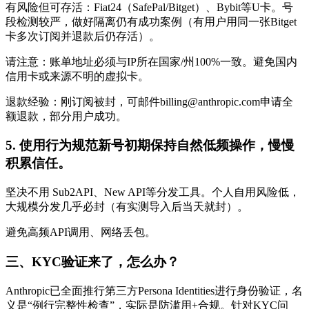
有风险但可存活：Fiat24（SafePal/Bitget）、Bybit等U卡。号
段检测较严，做好隔离仍有成功案例（有用户用同一张Bitget
卡多次订阅并退款后仍存活）。
请注意：账单地址必须与IP所在国家/州100%一致。避免国内
信用卡或来源不明的虚拟卡。
退款经验：刚订阅被封，可邮件billing@anthropic.com申请全
额退款，部分用户成功。
5. 使用行为规范新号初期保持自然低频操作，慢慢
积累信任。
坚决不用 Sub2API、New API等分发工具。个人自用风险低，
大规模分发几乎必封（有实测导入后当天就封）。
避免高频API调用、网络丢包。
三、KYC验证来了，怎么办？
Anthropic已全面推行第三方Persona Identities进行身份验证，名
义是“例行完整性检查”，实际是防滥用+合规。针对KYC问