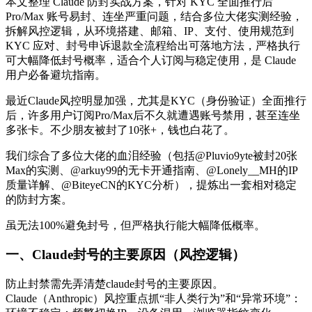
本文整理 Claude 防封实战方案，针对 KYC 全面推行后
Pro/Max 账号易封、连坐严重问题，结合多位大佬实测经验，
拆解风控逻辑，从环境搭建、邮箱、IP、支付、使用规范到
KYC 应对、封号申诉退款全流程给出可落地方法，严格执行
可大幅降低封号概率，适合个人订阅与稳定使用，是 Claude
用户必备避坑指南。
最近Claude风控明显加强，尤其是KYC（身份验证）全面推行
后，许多用户订阅Pro/Max后不久就遭遇账号禁用，甚至连坐
多张卡。不少朋友被封了10张+，钱也白花了。
我们综合了多位大佬的血泪经验（包括@Pluvio9yte被封20张
Max的实测、@arkuy99的无卡开通指南、@Lonely__MH的IP
质量详解、@BiteyeCN的KYC分析），提炼出一套相对稳定
的防封方案。
虽无法100%避免封号，但严格执行能大幅降低概率。
一、Claude封号的主要原因（风控逻辑）
防止封禁需先弄清楚claude封号的主要原因。
Claude（Anthropic）风控重点抓“非人类行为”和“异常环境”：