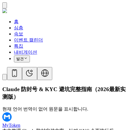
홈
심층
속보
이벤트 캘린더
특집
내비게이션
발견
Claude 防封号 & KYC 避坑完整指南（2026最新实
测版）
현재 언어 번역이 없어 원문을 표시합니다.
MyToken