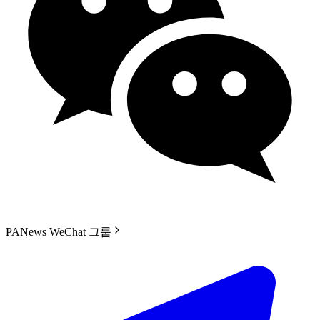
PANews WeChat 그룹