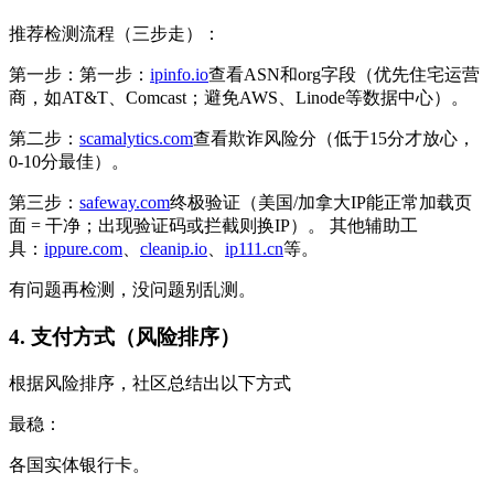
推荐检测流程（三步走）：
第一步：第一步：
ipinfo.io
查看ASN和org字段（优先住宅运营
商，如AT&T、Comcast；避免AWS、Linode等数据中心）。
第二步：
scamalytics.com
查看欺诈风险分（低于15分才放心，
0-10分最佳）。
第三步：
safeway.com
终极验证（美国/加拿大IP能正常加载页
面 = 干净；出现验证码或拦截则换IP）。 其他辅助工
具：
ippure.com
、
cleanip.io
、
ip111.cn
等。
有问题再检测，没问题别乱测。
4. 支付方式（风险排序）
根据风险排序，社区总结出以下方式
最稳：
各国实体银行卡。