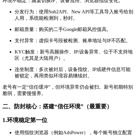
环境不稳定：频繁切换IP、设备混用、浏览器指纹变化。
分发行为：使用Sub2API、New API等工具导入账号给别
人用，系统能检测到，秒封。
邮箱质量：购买的二手Google邮箱风控值高。
支付异常：虚拟卡号段被检测、账单地址与IP不匹配。
KYC触发：新号高频操作、IP/设备异常、位于不支持地
区（尤其是大陆用户）。
连坐制度：多次被封后，设备指纹、IP或硬件信息可能
被锁定，再用类似环境容易继续封。
老号有一定“信任缓冲”，但环境异常仍会被扫。新号初期特别
脆弱，需要慢慢养。
二、防封核心：搭建“信任环境”（最重要）
1.环境稳定第一位
使用指纹浏览器（例如AdsPower），每个账号独立配置