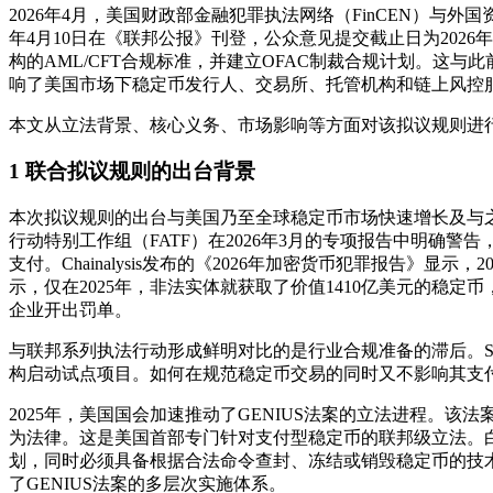
2026年4月，美国财政部金融犯罪执法网络（FinCEN）与外
年4月10日在《联邦公报》刊登，公众意见提交截止日为2026年6月9日。
构的AML/CFT合规标准，并建立OFAC制裁合规计划。
响了美国市场下稳定币发行人、交易所、托管机构和链上风控
本文从立法背景、核心义务、市场影响等方面对该拟议规则进
1 联合拟议规则的出台背景
本次拟议规则的出台与美国乃至全球稳定币市场快速增长及与之
行动特别工作组（FATF）在2026年3月的专项报告中明确
支付。Chainalysis发布的《2026年加密货币犯罪报告》显
示，仅在2025年，非法实体就获取了价值1410亿美元的稳定币，创下五
企业开出罚单。
与联邦系列执法行动形成鲜明对比的是行业合规准备的滞后。S&
构启动试点项目。如何在规范稳定币交易的同时又不影响其支
2025年，美国国会加速推动了GENIUS法案的立法进程。该法案
为法律。这是美国首部专门针对支付型稳定币的联邦级立法。
划，同时必须具备根据合法命令查封、冻结或销毁稳定币的技术
了GENIUS法案的多层次实施体系。