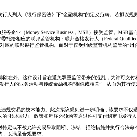
发行人列入《银行保密法》下“金融机构”的定义范畴。若拟议规
（Money Service Business，MSB）接受监管。MS
联邦监管机构：联邦合格发行人（Federal Qualified Payment
监管机构。而对于仅受州级监管机构监管的“州合格发行人”（State Qual
排除在外。这种设计旨在避免双重监管带来的混乱，为许可支付
币发行人的业务活动与传统金融机构“相似或相关”，从而为其行
阻止违规交易的技术能力。此次拟议规则进一步明确，该要求不仅
人的“技术能力、政策和程序必须涵盖通过许可支付稳定币发行人
对特定或不被允许交易采取阻断、冻结、拒绝措施并执行合法命
约，以满足合规要求。