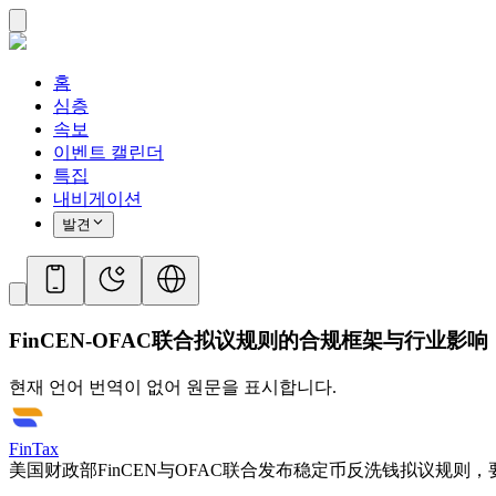
홈
심층
속보
이벤트 캘린더
특집
내비게이션
발견
FinCEN-OFAC联合拟议规则的合规框架与行业影响
현재 언어 번역이 없어 원문을 표시합니다.
FinTax
美国财政部FinCEN与OFAC联合发布稳定币反洗钱拟议规