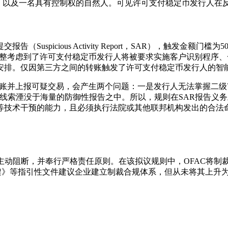
人，以及一名具有控制权的自然人。可见许可支付稳定币发行人在
spicious Activity Report，SAR），触发金额门
一调整考虑到了许可支付稳定币发行人将被要求实施客户识别程序
安排。仅因第三方之间的转账触发了许可支付稳定币发行人的智能
上转账并上报可疑交易，会产生两个问题：一是发行人无法掌握二
线索湮没于海量的防御性报告之中。所以，规则在SAR报告义
等技术干预的能力，且必须执行法院或其他联邦机构发出的合法
前的主动阻断，并奉行严格责任原则。在该拟议规则中，OFAC将
诺框架》等指引性文件建议企业建立制裁合规体系，但从未将其上