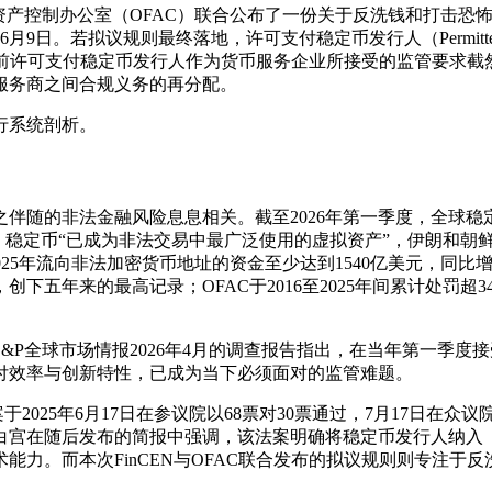
国资产控制办公室（OFAC）联合公布了一份关于反洗钱和打击恐怖
若拟议规则最终落地，许可支付稳定币发行人（Permitted Paymen
这与此前许可支付稳定币发行人作为货币服务企业所接受的监管要求
服务商之间合规义务的再分配。
行系统剖析。
伴随的非法金融风险息息相关。截至2026年第一季度，全球稳定
警告，稳定币“已成为非法交易中最广泛使用的虚拟资产”，伊朗和
示，2025年流向非法加密货币地址的资金至少达到1540亿美元，同比增
年来的最高记录；OFAC于2016至2025年间累计处罚超34亿美元，
P全球市场情报2026年4月的调查报告指出，在当年第一季度接
付效率与创新特性，已成为当下必须面对的监管难题。
于2025年6月17日在参议院以68票对30票通过，7月17日在众议
白宫在随后发布的简报中强调，该法案明确将稳定币发行人纳入
能力。而本次FinCEN与OFAC联合发布的拟议规则则专注于