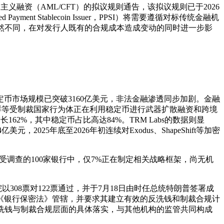
主义融资（AML/CFT）的拟议规则通告，该拟议规则已于2026
t Stablecoin Issuer，PPSI）将需要遵循对标传统金融机
截然不同，在对发行人既有的合规成本造成变动的同时进一步影
币市场规模已突破3160亿美元，非法金融渗透同步加剧。金融
朝鲜等受制裁国家行为体正在利用稳定币进行武器扩散融资和跨境
长162%，其中稳定币占比高达84%。TRM Labs的数据则显
2025年底至2026年初连续对Exodus、ShapeShift等加密
受调查的100家银行中，仅7%正在制定相关战略框架，尚无机
院以308票对122票通过，并于7月18日由时任总统特朗普签署成
《银行保密法》管辖，并要求其建立有效的反洗钱和制裁合规计
反洗钱与制裁合规层面的具体落实，与其他机构的监管共同构成