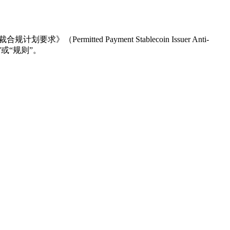
ted Payment Stablecoin Issuer Anti-
拟议规则”或“规则”。