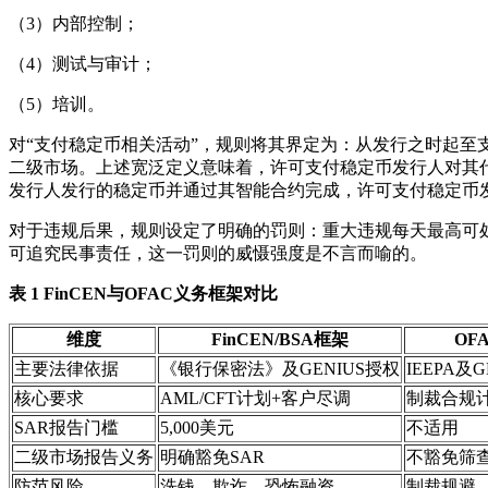
（3）内部控制；
（4）测试与审计；
（5）培训。
对“支付稳定币相关活动”，规则将其界定为：从发行之时起
二级市场。上述宽泛定义意味着，许可支付稳定币发行人对其
发行人发行的稳定币并通过其智能合约完成，许可支付稳定币
对于违规后果，规则设定了明确的罚则：重大违规每天最高可处
可追究民事责任，这一罚则的威慑强度是不言而喻的。
表 1 FinCEN与OFAC义务框架对比
维度
FinCEN/BSA框架
OF
主要法律依据
《银行保密法》及GENIUS授权
IEEPA及
核心要求
AML/CFT计划+客户尽调
制裁合规
SAR报告门槛
5,000美元
不适用
二级市场报告义务
明确豁免SAR
不豁免筛
防范风险
洗钱、欺诈、恐怖融资
制裁规避