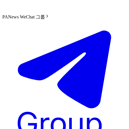
PANews WeChat 그룹