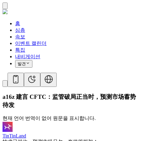
홈
심층
속보
이벤트 캘린더
특집
내비게이션
발견
a16z 建言 CFTC：监管破局正当时，预测市场蓄势
待发
현재 언어 번역이 없어 원문을 표시합니다.
TinTinLand