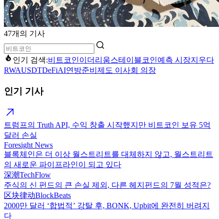
47개의 기사
인기 검색:
비트코인
이더리움
스테이블코인
예측 시장
지우다
RWA
USDT
DeFi
AI
연방준비제도 이사회 의장
인기 기사
트럼프의 Truth API, 수익 창출 시작했지만 비트코인 보유 5억
달러 손실
Foresight News
블록체인은 더 이상 월스트리트를 대체하지 않고, 월스트리트
의 새로운 파이프라인이 되고 있다
深潮TechFlow
주식의 신 펀드의 큰 손실 제외, 다른 헤지펀드의 7월 성적은?
区块律动BlockBeats
2000만 달러 ‘합법적’ 강탈 후, BONK, Upbit에 완전히 버려지
다