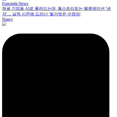
Foresight News
채굴 기업들 AI로 몰려드는데, 월스트리트는 밸류에이션 '냉
각'… 실적 시즌에 드러난 '벌거벗은 수영자'
Nancy